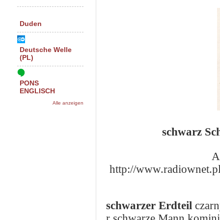
Duden
Deutsche Welle
(PL)
PONS
ENGLISCH
Alle anzeigen
schwarz Sc
A
http://www.radiownet.p
schwarzer Erdteil
czarn
r schwar
ze
Mann
komini