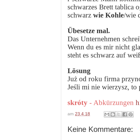
schwarzes Brett tablica 
schwarz
wie Kohle
/
wie 
Übesetze mal.
Das Unternehmen schrei
Wenn du es mir nicht glau
steht es
schwar
z auf wei
Lösung
J
uż od roku
firma p
r
zyn
Jeśli mi nie wier
zysz, to 
skróty
- Abkürzungen
h
am
23.4.18
Keine Kommentare: