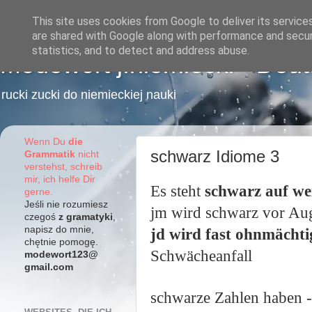
This site uses cookies from Google to deliver its service
are shared with Google along with performance and securi
statistics, and to detect and address abuse.
Modewort j.niemiecki - Deu
rucki zucki do niemieckiej nauki
Wenn Du
die
schwarz Idiome 3
Grammatik
nicht
verstehst, schreib
mir, ich helfe Dir
Es
steht
schw
ar
z auf we
gerne.
Jeśli nie rozumiesz
jm wird schwarz vor A
czegoś
z gramatyki
,
napisz do mnie,
jd
wird fast ohnmächt
chętnie pomogę.
Schwächeanfall
modewort123@
gmail.com
schwar
ze Zahlen haben