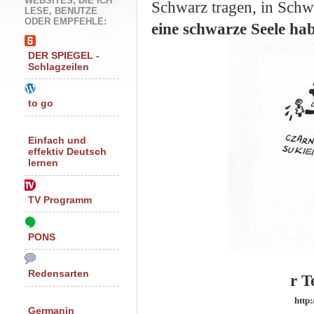
WEBSITES, DIE ICH
Schwarz tragen, in Schw
LESE, BENUTZE
ODER EMPFEHLE:
eine schwar
ze Seele ha
DER SPIEGEL -
Schlagzeilen
to go
Einfach und
effektiv Deutsch
lernen
TV Programm
PONS
Redensarten
r T
http
Germanin