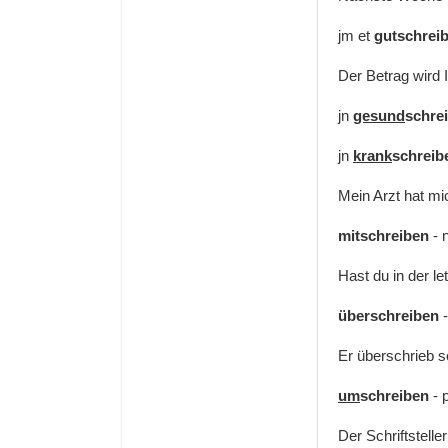
jm et
gutschrei
Der Betrag wird 
jn
gesund
schre
jn
krank
schreib
Mein Arzt hat m
mitschreiben
- 
Hast du in der l
überschreiben
-
Er überschrieb s
um
schreiben
- 
Der Schriftstelle