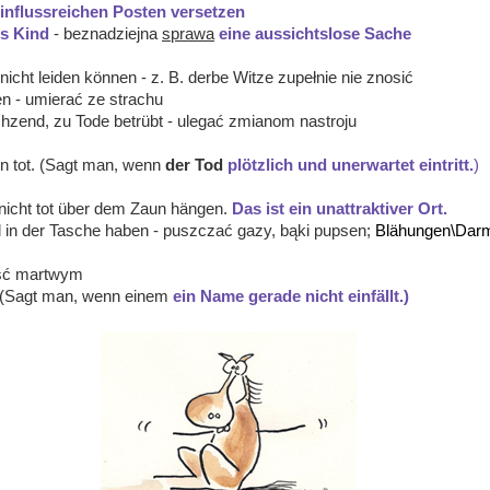
einflussreichen Posten
versetzen
es Kind
- beznadziejna
sprawa
eine aussichtslose Sache
nicht leiden können - z. B. derbe Witze zupełnie nie znosić
n - umierać ze strachu
hzend, zu Tode betrübt - ulegać zmianom nastroju
n tot. (Sagt man, wenn
der Tod
plötzlich und unerwartet eintritt.
)
nicht tot über dem Zaun hängen.
Das ist ein unattraktiver Ort.
l in der Tasche haben
- puszczać gazy, bąki pupsen;
Blähungen\Dar
paść martwym
 (Sagt man,
wenn einem
ein Name gerade nicht einfällt.)