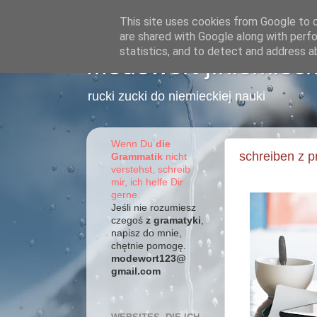
This site uses cookies from Google to de
are shared with Google along with perfo
statistics, and to detect and address a
Modewort j.niemieck
rucki zucki do niemieckiej nauki
Wenn Du
die
schreiben z p
Grammatik
nicht
verstehst, schreib
mir, ich helfe Dir
gerne.
Jeśli nie rozumiesz
czegoś
z gramatyki
,
napisz do mnie,
chętnie pomogę.
modewort123@
gmail.com