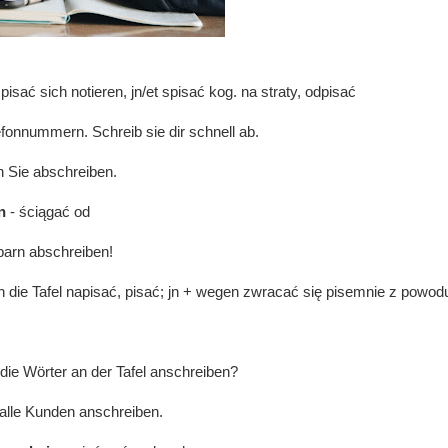
pisać sich notieren, jn/et spisać kog. na straty, odpisać
lefonnummern. Schreib sie dir schnell ab.
 Sie abschreiben.
n
- ściągać od
arn abschreiben!
n die Tafel napisać, pisać; jn + wegen zwracać się pisemnie z powo
 die Wörter an der Tafel anschreiben?
alle Kunden anschreiben.