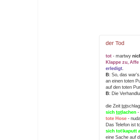
der Tod
tot
- martwy
nic
Klappe zu, Affe 
erledigt
.
B
: So, das war's.
an einen toten 
auf den toten 
B
: Die Verhandlu
die Zeit
tot
schlag
sich
tot
lachen
-
tote Hose
- nuda
Das Telefon ist t
sich tot
\
kaputt 
eine Sache auf d