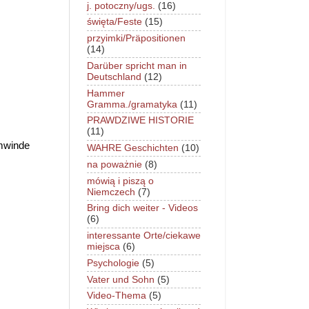
j. potoczny/ugs.
(16)
święta/Feste
(15)
przyimki/Präpositionen
(14)
Darüber spricht man in
Deutschland
(12)
Hammer
Gramma./gramatyka
(11)
PRAWDZIWE HISTORIE
(11)
mwinde
WAHRE Geschichten
(10)
na poważnie
(8)
mówią i piszą o
Niemczech
(7)
Bring dich weiter - Videos
(6)
interessante Orte/ciekawe
miejsca
(6)
Psychologie
(5)
Vater und Sohn
(5)
Video-Thema
(5)