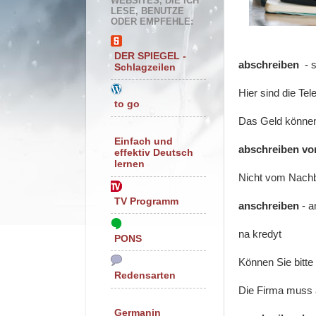
WEBSITES, DIE ICH
LESE, BENUTZE
ODER EMPFEHLE:
DER SPIEGEL -
abschreiben
- s
Schlagzeilen
Hier sind die Te
to go
Das Geld können
Einfach und
abschreiben vo
effektiv Deutsch
lernen
Nicht vom Nachb
TV Programm
anschreiben
- a
na kredyt
PONS
Können Sie bitte
Redensarten
Die Firma muss 
Germanin