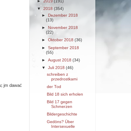
►
2019
(191)
▼
2018
(354)
►
Dezember 2018
(13)
►
November 2018
(22)
►
Oktober 2018
(36)
►
September 2018
(55)
►
August 2018
(34)
▼
Juli 2018
(46)
schreiben z
przedrostkami
du; jm dawać
der Tod
Bild 18 sich erholen
Bild 17 gegen
Schmerzen
Bildergeschichte
Gedöns? Über
Intersexuelle