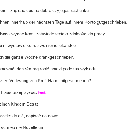
ben
- zapisać coś na dobro czyjegoś rachunku
Ihnen innerhalb der nächsten Tage auf Ihrem Konto gutgeschrieben.
iben
- wydać kom. zaświadczenie o zdolności do pracy
en
- wystawić kom. zwolnienie lekarskie
ich die ganze Woche krankgeschrieben.
notować, den Vortrag robić notaki podczas wykładu
etzten Vorlesung von Prof. Hahn mitgeschrieben?
 Haus przepisywać
fest
einen Kindern Besitz.
przekształcić, napisać na nowo
r schrieb nie Novelle um.