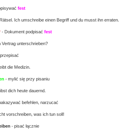
opisywać
fest
n Rätsel. Ich umschreibe einen Begriff und du musst ihn erraten.
*
- Dokument podpisać
fest
 Vertrag unterschrieben?
 przepisać
ibt die Medizin.
en
- mylić się przy pisaniu
ibst dich heute dauernd.
 nakazywać befehlen, narzucać
ht vorschreiben, was ich tun soll!
eiben
- pisać łącznie