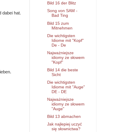
Bild 16 der Blitz
Song von SAM -
 dabei hat.
Bad Ting
Bild 15 zum
Mitnehmen
Die wichtigsten
Idiome mit "Kopf"
De - De
Najważniejsze
idiomy ze słowem
"Kopf"
Bild 14 die beste
ieben.
Sicht
Die wichtigsten
Idiome mit "Auge"
DE - DE
Najważniejsze
idiomy ze słowem
"Auge"
Bild 13 abmachen
Jak najlepiej uczyć
się słownictwa?