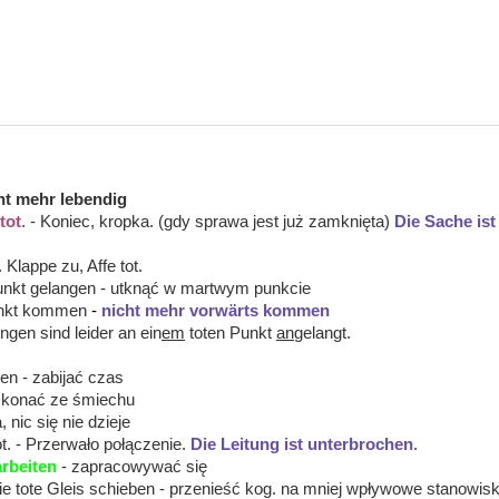
ht mehr lebendig
tot
. - Koniec, kropka. (gdy sprawa jest już zamknięta)
Die Sache ist
 Klappe zu, Affe tot.
Punkt gelangen - utknąć w martwym punkcie
Punkt kommen
-
nicht mehr vorwärts kommen
ngen sind leider an ein
em
toten Punkt
an
gelangt.
en - zabijać czas
 konać ze śmiechu
, nic się nie dzieje
ot. - Przerwało połączenie.
Die Leitung ist unterbrochen
.
arbeiten
- zapracowywać się
ie tote Gleis schieben - przenieść kog. na mniej wpływowe stanowis