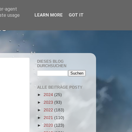
ser-agent
rate usage
LEARN MORE
GOT IT
he
DIESES BLOG
DURCHSUCHEN
ALLE BEITRÄGE POSTY
►
2024
(25)
►
2023
(93)
►
2022
(183)
►
2021
(110)
►
2020
(123)