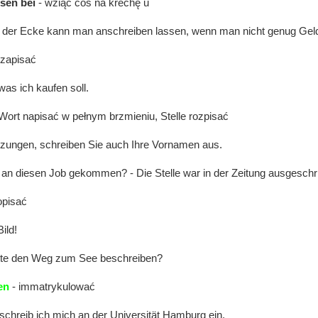
ssen bei
- wziąć coś na krechę u
 der Ecke kann man anschreiben lassen, wenn man nicht genug Geld
 zapisać
was ich kaufen soll.
Wort napisać w pełnym brzmieniu, Stelle rozpisać
rzungen, schreiben Sie auch Ihre Vornamen aus.
 an diesen Job gekommen? - Die Stelle war in der Zeitung ausgeschr
opisać
ild!
itte den Weg zum See beschreiben?
en
- immatrykulować
chreib ich mich an der Universität Hamburg ein.