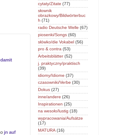
cytaty/Zitate
(77)
słownik
obrazkowy/Bildwörterbuc
h
(71)
radio Deutsche Welle
(67)
piosenki/Songs
(60)
słówko/die Vokabel
(56)
pro & contra
(53)
Arbeitsblätter
(52)
 damit
j. praktyczny/praktisch
(39)
idiomy/Idiome
(37)
czasowniki/Verbe
(30)
Dokus
(27)
inne/andere
(26)
Inspirationen
(25)
na wesoło/lustig
(18)
wypracowania/Aufsätze
(17)
MATURA
(16)
ko
jn auf