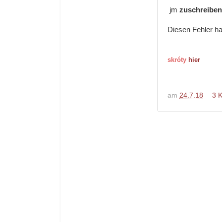
jm
zuschreiben
Diesen Fehler ha
skróty
hier
am
24.7.18
3 