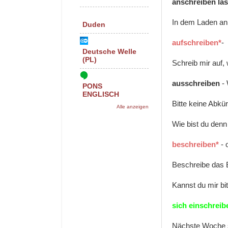
anschreiben
la
In dem Laden an
Duden
aufschreiben*
-
Deutsche Welle
(PL)
Schreib mir auf, 
ausschreiben
- 
PONS
ENGLISCH
Bitte keine Abkü
Alle anzeigen
Wie bist du denn
beschreiben*
- 
Beschreibe das B
Kannst du mir b
sich einschreib
Nächste Woche s