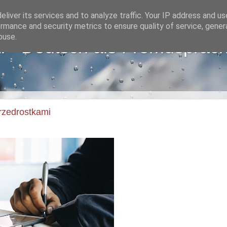
liver its services and to analyze traffic. Your IP address and u
rmance and security metrics to ensure quality of service, gene
buse.
i - Deutsch als Fremdsprac
rzedrostkami