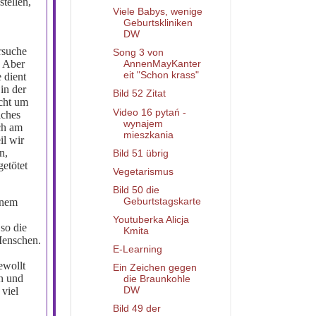
stellen,
Viele Babys, wenige
Geburtskliniken
DW
rsuche
Song 3 von
. Aber
AnnenMayKanter
eit "Schon krass"
 dient
in der
Bild 52 Zitat
icht um
Video 16 pytań -
lches
wynajem
ch am
mieszkania
il wir
n,
Bild 51 übrig
getötet
Vegetarismus
Bild 50 die
Geburtstagskarte
inem
Youtuberka Alicja
so die
Kmita
Menschen.
E-Learning
s
ewollt
Ein Zeichen gegen
n und
die Braunkohle
 viel
DW
Bild 49 der