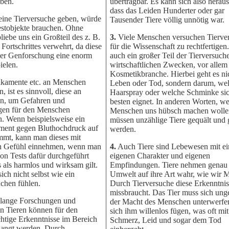
ben.
übertragbar. Es kann sich also heraus
dass das Leiden Hunderter oder gar
eine Tierversuche geben, würde
Tausender Tiere völlig unnötig war.
stobjekte brauchen. Ohne
liebe uns ein Großteil des z. B.
3.
Viele Menschen versuchen Tierve
Fortschrittes verwehrt, da diese
für die Wissenschaft zu rechtfertigen
der Genforschung eine enorm
auch ein großer Teil der Tierversuche
ielen.
wirtschaftlichen Zwecken, vor allem 
Kosmetikbranche. Hierbei geht es n
kamente etc. an Menschen
Leben oder Tod, sondern darum, we
, ist es sinnvoll, diese an
Haarspray oder welche Schminke si
ten, um Gefahren und
besten eignet. In anderen Worten, we
en für den Menschen
Menschen uns hübsch machen wolle
n. Wenn beispielsweise ein
müssen unzählige Tiere gequält und 
ment gegen Bluthochdruck auf
werden.
mt, kann man dieses mit
en Gefühl einnehmen, wenn man
4.
Auch Tiere sind Lebewesen mit e
on Tests dafür durchgeführt
eigenen Charakter und eigenen
 als harmlos und wirksam gilt.
Empfindungen. Tiere nehmen genau 
ch nicht selbst wie ein
Umwelt auf ihre Art wahr, wie wir 
chen fühlen.
Durch Tierversuche diese Erkenntni
missbraucht. Das Tier muss sich ung
lange Forschungen und
der Macht des Menschen unterwerfe
n Tieren können für den
sich ihm willenlos fügen, was oft mit
tige Erkenntnisse im Bereich
Schmerz, Leid und sogar dem Tod
langt werden. Durch