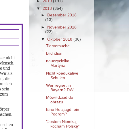
►
2019
(191)
▼
2018
(354)
►
Dezember 2018
(13)
►
November 2018
(22)
▼
Oktober 2018
(36)
Tierversuche
Bild idiom
ie nicht
nauczycielka
 Mensch,
Martyna
de und
 Wir als
Nicht koedukative
Schulen
n, die
nn sich
Wer regiert in
s sein
Bayern? DW
h zum
Mówił dziad do
obrazu
örper
Eine Hetzjagd, ein
nschen.
Pogrom?
"Jestem Niemką,
enschen
kocham Polskę"