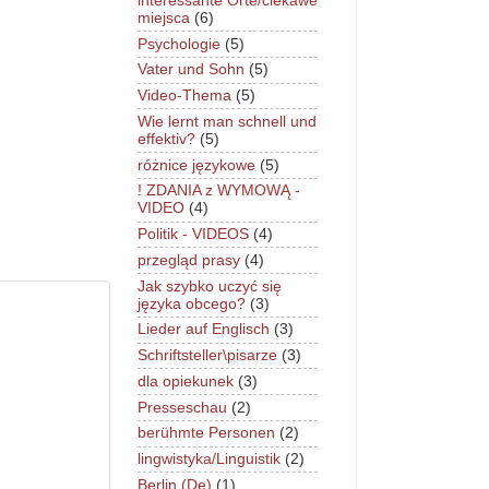
interessante Orte/ciekawe
miejsca
(6)
Psychologie
(5)
Vater und Sohn
(5)
Video-Thema
(5)
Wie lernt man schnell und
effektiv?
(5)
różnice językowe
(5)
! ZDANIA z WYMOWĄ -
VIDEO
(4)
Politik - VIDEOS
(4)
przegląd prasy
(4)
Jak szybko uczyć się
języka obcego?
(3)
Lieder auf Englisch
(3)
Schriftsteller\pisarze
(3)
dla opiekunek
(3)
Presseschau
(2)
berühmte Personen
(2)
lingwistyka/Linguistik
(2)
Berlin (De)
(1)