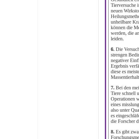
Tierversuche i
neuen Wirksto
Heilungsmetho
unheilbare Kr
können die M
werden, die a
leiden.
Die Versuch
6.
strengen Bedi
negativer Einf
Ergebnis verf
diese es meiste
Massentierhal
7.
Bei den mei
Tiere schnell 
Operationen w
eines misslun
also unter Qu
es eingeschläf
die Forscher d
8.
Es gibt zwa
Forschungsmet