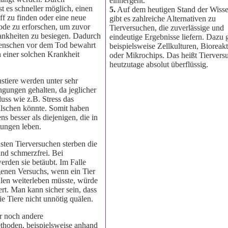
einhergeht.
st es schneller möglich, einen
5.
Auf dem heutigen Stand der Wisse
ff zu finden oder eine neue
gibt es zahlreiche Alternativen zu
de zu erforschen, um zuvor
Tierversuchen, die zuverlässige und
ankheiten zu besiegen. Dadurch
eindeutige Ergebnisse liefern. Dazu
enschen vor dem Tod bewahrt
beispielsweise Zellkulturen, Bioreak
n einer solchen Krankheit
oder Mikrochips. Das heißt Tiervers
heutzutage absolut überflüssig.
stiere werden unter sehr
ngungen gehalten, da jeglicher
luss wie z.B. Stress das
älschen könnte. Somit haben
ns besser als diejenigen, die in
tungen leben.
sten Tierversuchen sterben die
und schmerzfrei. Bei
erden sie betäubt. Im Falle
genen Versuchs, wenn ein Tier
alen weiterleben müsste, würde
ert. Man kann sicher sein, dass
ie Tiere nicht unnötig quälen.
r noch andere
hoden, beispielsweise anhand