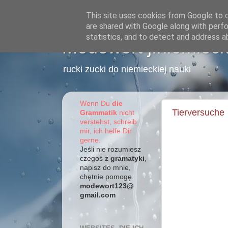
This site uses cookies from Google to de
are shared with Google along with perfo
statistics, and to detect and address a
Modewort j.niemieck
rucki zucki do niemieckiej nauki
Wenn Du
die
Tierversuche
Grammatik
nicht
verstehst, schreib
mir, ich helfe Dir
gerne.
Jeśli nie rozumiesz
czegoś
z gramatyki
,
napisz do mnie,
chętnie pomogę.
modewort123@
gmail.com