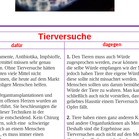
Tierversuche
dagegen
daf
ür
mente, Antibiotika, Impfstoffe,
1.
Den Tieren muss auch Würde
mittel müssen sehr genau
zugesprochen werden, zwar können s
en. Ohne Tierversuche hätten
die selbe Würde empfangen wir der
en viele Mittel nicht
jedoch haben Tiere ihre eigene Wür
nnen, die heute auf dem Markt
diese sollte nicht missachtet werden.
hligen Menschen helfen.
Menschen sollten uns darum bemühe
Würde der Tiere zu wahren. Man ka
Organtransplantationen und
schließlich auch nicht vorstellen, das
am offenen Herzen wurden an
geliebtes Haustür einem Tierversuc
führt. Sie beschleunigten die
Opfer fällt.
ieser Techniken in der
e entscheidend. Kein Chirurg
Tiere haben einen ganz anderen K
2.
n, solch eine
schwierige
und andere Organfunktionen als Me
ich an einem Menschen
Deshalb sind die Ergebnisse aus
, es muss immer einen
Tierversuchen auch nicht auf den M