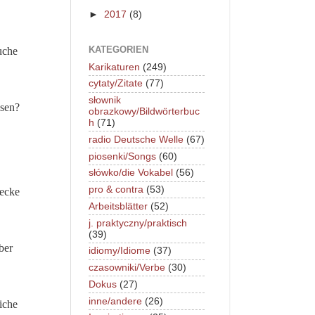
►
2017
(8)
KATEGORIEN
uche
Karikaturen
(249)
cytaty/Zitate
(77)
słownik
ssen?
obrazkowy/Bildwörterbuc
h
(71)
radio Deutsche Welle
(67)
piosenki/Songs
(60)
słówko/die Vokabel
(56)
pro & contra
(53)
wecke
Arbeitsblätter
(52)
j. praktyczny/praktisch
(39)
ber
idiomy/Idiome
(37)
czasowniki/Verbe
(30)
Dokus
(27)
inne/andere
(26)
iche