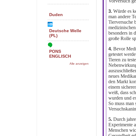
Vorversuch ge
Würde es k
3.
Duden
man andere Te
Tierversuche b
medizinischen 
Deutsche Welle
besonders in 
(PL)
große Rolle sp
Bevor Medi
4.
PONS
getestet werden
ENGLISCH
Tieren zu tes
Alle anzeigen
Nebenwirkung
auszuschließe
neues Medika
den Markt kom
einem sicher
weiß, dass sch
wurden und es
So muss man si
Versuchskanin
5.
Durch jahre
Experimente a
Menschen wich
Gesundheit er