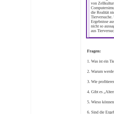
von Zellkultur
Computersimul
die Realität n
Tierversuche.
Ergebnisse a
nicht so aussa
aus Tierversu
Fragen:
1. Was ist ein T
2. Warum werden
3. Wie profitie
4. Gibt es „Alte
5. Wieso können 
6. Sind die Erge