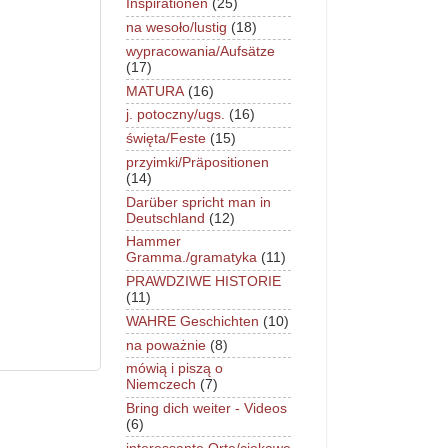
Inspirationen
(25)
na wesoło/lustig
(18)
wypracowania/Aufsätze
(17)
MATURA
(16)
j. potoczny/ugs.
(16)
święta/Feste
(15)
przyimki/Präpositionen
(14)
Darüber spricht man in
Deutschland
(12)
Hammer
Gramma./gramatyka
(11)
PRAWDZIWE HISTORIE
(11)
WAHRE Geschichten
(10)
na poważnie
(8)
mówią i piszą o
Niemczech
(7)
Bring dich weiter - Videos
(6)