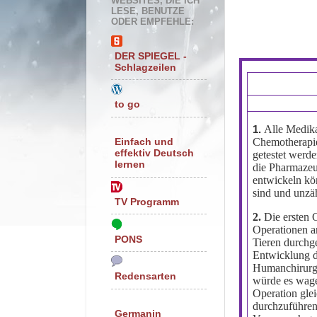
WEBSITES, DIE ICH
LESE, BENUTZE
ODER EMPFEHLE:
DER SPIEGEL -
Schlagzeilen
to go
Alle Medika
1.
Chemotherapie
Einfach und
effektiv Deutsch
getestet werd
lernen
die Pharmazeut
entwickeln kö
sind und unzä
TV Programm
2.
Die ersten 
Operationen 
PONS
Tieren durchge
Entwicklung d
Humanchirurgi
Redensarten
würde es wage
Operation gle
durchzuführen
Germanin