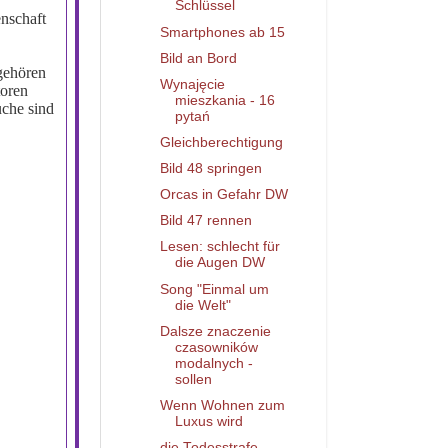
Schlüssel
nschaft
Smartphones ab 15
Bild an Bord
 gehören
Wynajęcie
toren
mieszkania - 16
uche sind
pytań
Gleichberechtigung
Bild 48 springen
Orcas in Gefahr DW
Bild 47 rennen
Lesen: schlecht für
die Augen DW
Song "Einmal um
die Welt"
Dalsze znaczenie
czasowników
modalnych -
sollen
Wenn Wohnen zum
Luxus wird
die Todesstrafe