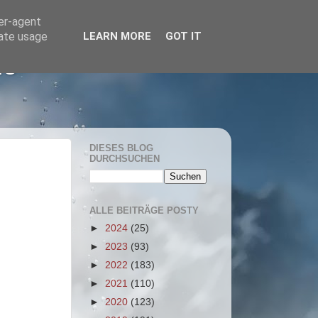
ser-agent
rate usage
LEARN MORE
GOT IT
he
DIESES BLOG
DURCHSUCHEN
ALLE BEITRÄGE POSTY
►
2024
(25)
►
2023
(93)
►
2022
(183)
►
2021
(110)
►
2020
(123)