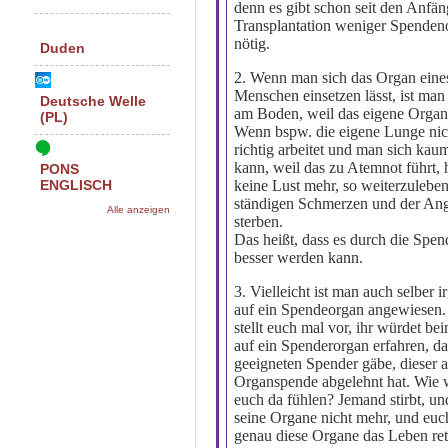
denn es gibt schon seit den Anfä
Transplantation weniger Spenden
nötig.
Duden
2. Wenn man sich das Organ eine
Menschen einsetzen lässt, ist ma
Deutsche Welle
am Boden, weil das eigene Organ 
(PL)
Wenn bspw. die eigene Lunge ni
richtig arbeitet und man sich ka
kann, weil das zu Atemnot führt,
PONS
keine Lust mehr, so weiterzulebe
ENGLISCH
ständigen Schmerzen und der Ang
Alle anzeigen
sterben.
Das heißt, dass es durch die Spen
besser werden kann.
3. Vielleicht ist man auch selber
auf ein Spendeorgan angewiesen.
stellt euch mal vor, ihr würdet b
auf ein Spenderorgan erfahren, da
geeigneten Spender gäbe, dieser a
Organspende abgelehnt hat. Wie 
euch da fühlen? Jemand stirbt, un
seine Organe nicht mehr, und eu
genau diese Organe das Leben ret