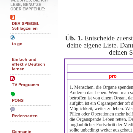
WEBSITES, DIE ICH
LESE, BENUTZE
ODER EMPFEHLE:
DER SPIEGEL -
Schlagzeilen
Üb. 1.
Entscheide zuers
deine eigene Liste. Dan
to go
deinen S
Einfach und
effektiv Deutsch
lernen
pro
TV Programm
1. Menschen, die Organe spenden,
Anderen das Leben. Wenn man se
betroffen ist von einem Organ, da
PONS
aufgibt, ist ein Organspender oft d
Möglichkeit, weiter zu leben. We
Pillen oder Operationen mehr hel
Redensarten
die Organspende Leben retten. Das
unglaublicher Fortschritt der Med
sollte unbedingt weiter ausgebaut
Germanin