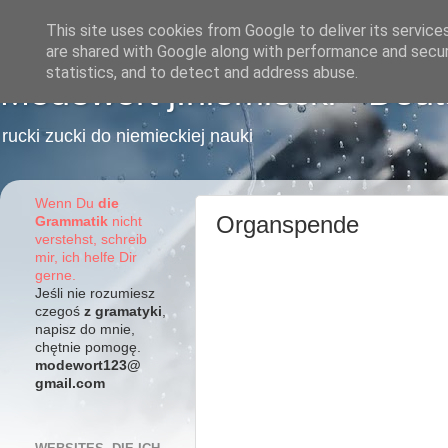
This site uses cookies from Google to deliver its service
are shared with Google along with performance and securi
statistics, and to detect and address abuse.
Modewort j.niemiecki - Deu
rucki zucki do niemieckiej nauki
Wenn Du
die
Organspende
Grammatik
nicht
verstehst, schreib
mir, ich helfe Dir
gerne.
Jeśli nie rozumiesz
czegoś
z gramatyki
,
napisz do mnie,
chętnie pomogę.
modewort123@
gmail.com