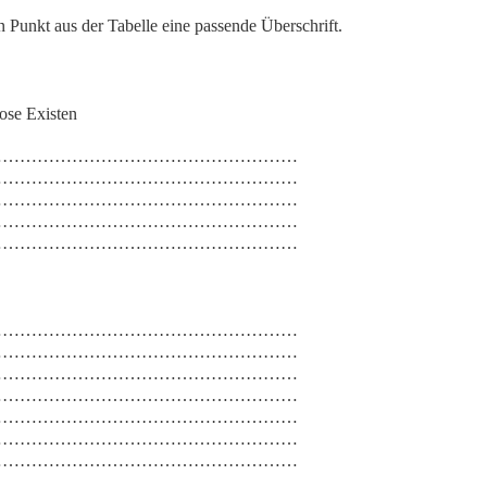
en Punkt aus der Tabelle
eine passende Überschrift
.
lose Existen
…………………………………………………
…………………………………………………
…………………………………………………
…………………………………………………
…………………………………………………
…………………………………………………
…………………………………………………
…………………………………………………
…………………………………………………
…………………………………………………
…………………………………………………
…………………………………………………