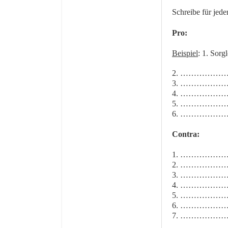
Schreibe für jed
Pro:
Beispiel
: 1. Sorg
2. …………
3. …………
4. …………
5. …………
6. …………
Contra:
1. …………
2. …………
3. …………
4. …………
5. …………
6. …………
7. …………