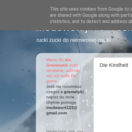
This site uses cookies from Google to de
are shared with Google along with perfo
statistics, and to detect and address a
Modewort j.niemieck
rucki zucki do niemieckiej nauki
Wenn Du
die
Die Kindheit
Grammatik
nicht
verstehst, schreib
mir, ich helfe Dir
gerne.
Jeśli nie rozumiesz
czegoś
z gramatyki
,
napisz do mnie,
chętnie pomogę.
modewort123@
gmail.com