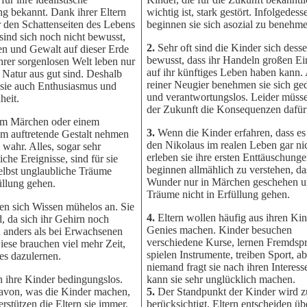
g bekannt. Dank ihrer Eltern
wichtig ist, stark gestört. Infolgedess
r den Schattenseiten des Lebens
beginnen sie sich asozial zu benehm
 sind sich noch nicht bewusst,
2.
Sehr oft sind die Kinder sich desse
en und Gewalt auf dieser Erde
bewusst, dass ihr Handeln großen Ei
 ihrer sorgenlosen Welt leben nur
auf ihr künftiges Leben haben kann.
 Natur aus gut sind. Deshalb
reiner Neugier benehmen sie sich ge
t sie auch Enthusiasmus und
und verantwortungslos. Leider müsse
eit.
der Zukunft die Konsequenzen dafür 
em Märchen oder einem
3.
Wenn die Kinder erfahren, dass es 
lm auftretende Gestalt nehmen
den Nikolaus im realen Leben gar nic
l wahr. Alles, sogar sehr
erleben sie ihre ersten Enttäuschunge
che Ereignisse, sind für sie
beginnen allmählich zu verstehen, da
elbst unglaubliche Träume
Wunder nur in Märchen geschehen u
üllung gehen.
Träume nicht in Erfüllung gehen.
en sich Wissen mühelos an. Sie
4.
Eltern wollen häufig aus ihren Ki
d, da sich ihr Gehirn noch
Genies machen. Kinder besuchen
d anders als bei Erwachsenen
verschiedene Kurse, lernen Fremdsp
Diese brauchen viel mehr Zeit,
spielen Instrumente, treiben Sport, a
s dazulernen.
niemand fragt sie nach ihren Interes
n ihre Kinder bedingungslos.
kann sie sehr unglücklich machen.
avon, was die Kinder machen,
5.
Der Standpunkt der Kinder wird 
erstützen die Eltern sie immer.
berücksichtigt. Eltern entscheiden übe