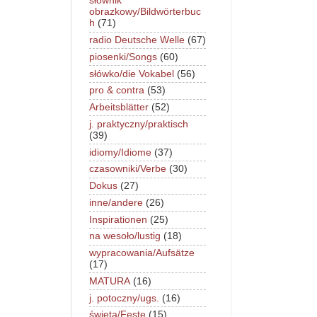
słownik
obrazkowy/Bildwörterbuc
h
(71)
radio Deutsche Welle
(67)
piosenki/Songs
(60)
słówko/die Vokabel
(56)
pro & contra
(53)
Arbeitsblätter
(52)
j. praktyczny/praktisch
(39)
idiomy/Idiome
(37)
czasowniki/Verbe
(30)
Dokus
(27)
inne/andere
(26)
Inspirationen
(25)
na wesoło/lustig
(18)
wypracowania/Aufsätze
(17)
MATURA
(16)
j. potoczny/ugs.
(16)
święta/Feste
(15)