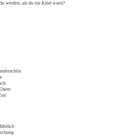
du werden, als du ein Kind warst?
wunderschön
me
fach
Eltern
eit
fährlich
uschung