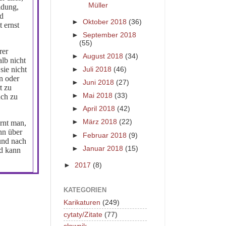
Müller
idung,
nd
►
Oktober 2018
(36)
 ernst
►
September 2018
(55)
rer
►
August 2018
(34)
lb nicht
sie nicht
►
Juli 2018
(46)
n oder
►
Juni 2018
(27)
t zu
►
Mai 2018
(33)
uch zu
►
April 2018
(42)
►
März 2018
(22)
rnt man,
nn über
►
Februar 2018
(9)
und nach
►
Januar 2018
(15)
nd kann
►
2017
(8)
KATEGORIEN
Karikaturen
(249)
cytaty/Zitate
(77)