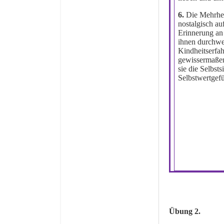
6.
Die Mehrhei
nostalgisch au
Erinnerung an
ihnen durchwe
Kindheitserfa
gewissermaßen
sie die Selbsts
Selbstwertgefü
Übung 2.