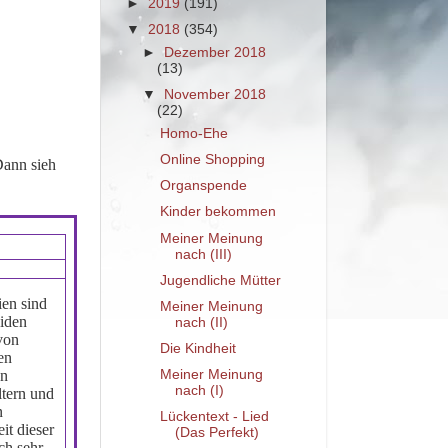
►
2019
(191)
▼
2018
(354)
►
Dezember 2018
(13)
▼
November 2018
(22)
Homo-Ehe
Online Shopping
e. Dann sieh
Organspende
Kinder bekommen
Meiner Meinung
nach (III)
Jugendliche Mütter
ien sind
Meiner Meinung
eiden
nach (II)
von
Die Kindheit
en
an
Meiner Meinung
nach (I)
tern und
n
Lückentext - Lied
it dieser
(Das Perfekt)
ch sehr