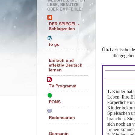
WEBSITES, DIE ICH
LESE, BENUTZE
ODER EMPFEHLE:
DER SPIEGEL -
Schlagzeilen
to go
Üb.1.
Entscheide
die gegebene Li
Einfach und
effektiv Deutsch
lernen
TV Programm
1.
Kinder haben
Leben. Ihre E
PONS
körperliche u
Kinder bekom
Spielsachen u
Redensarten
brauchen. Sie 
sich noch an 
freuen können
Germanin
2.
Kinder sind f