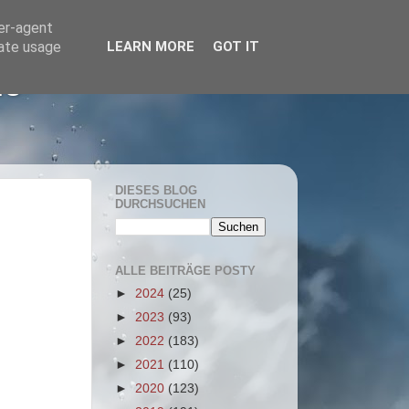
ser-agent
rate usage
LEARN MORE
GOT IT
he
DIESES BLOG
DURCHSUCHEN
ALLE BEITRÄGE POSTY
►
2024
(25)
►
2023
(93)
►
2022
(183)
►
2021
(110)
►
2020
(123)