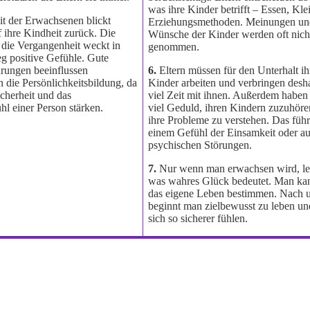
was ihre Kinder betrifft – Essen, Kle
t der Erwachsenen blickt
Erziehungsmethoden. Meinungen u
f ihre Kindheit zurück. Die
Wünsche der Kinder werden oft nicht
 die Vergangenheit weckt in
genommen.
g positive Gefühle. Gute
hrungen beeinflussen
6.
Eltern müssen für den Unterhalt ih
 die Persönlichkeitsbildung, da
Kinder arbeiten und verbringen desha
icherheit und das
viel Zeit mit ihnen. Außerdem haben 
hl einer Person stärken.
viel Geduld, ihren Kindern zuzuhöre
ihre Probleme zu verstehen. Das führ
einem Gefühl der Einsamkeit oder a
psychischen Störungen.
7.
Nur wenn man erwachsen wird, le
was wahres Glück bedeutet. Man ka
das eigene Leben bestimmen. Nach 
beginnt man zielbewusst zu leben u
sich so sicherer fühlen.