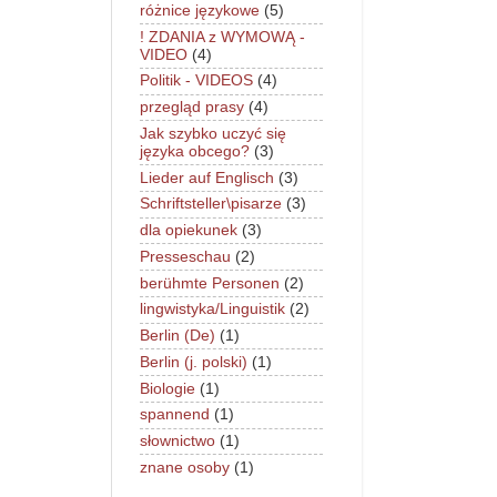
różnice językowe
(5)
! ZDANIA z WYMOWĄ -
VIDEO
(4)
Politik - VIDEOS
(4)
przegląd prasy
(4)
Jak szybko uczyć się
języka obcego?
(3)
Lieder auf Englisch
(3)
Schriftsteller\pisarze
(3)
dla opiekunek
(3)
Presseschau
(2)
berühmte Personen
(2)
lingwistyka/Linguistik
(2)
Berlin (De)
(1)
Berlin (j. polski)
(1)
Biologie
(1)
spannend
(1)
słownictwo
(1)
znane osoby
(1)