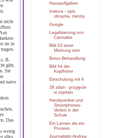
Hausaufgaben
en
en.
matura - opis
obrazka, zwroty
n nicht
Google
nfluss
 Aus
Legalisierung von
Cannabis
danken-
n sie in
Bild 53 einer
tragen.
Meinung sein
Botox-Behandlung
z. B.
ht gibt,
Bild 54 die
n. Sie
Kopfhörer
ss
Einschulung mit 4
nd naive
28 zdań - przyjęcie
w szpitalu
ndern
Handyverbot und
Smartphones-
rachen,
Verbot in der
ber
Schule
sen. Das
Ein Lernen als ein
Prozess
zu wenig
Journalistin Andrea
r alles,