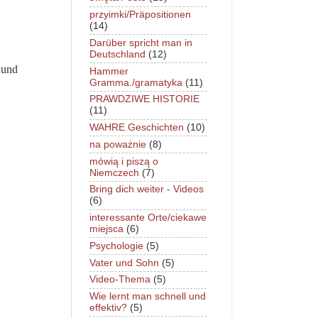
przyimki/Präpositionen
(14)
Darüber spricht man in
Deutschland
(12)
 und
Hammer
Gramma./gramatyka
(11)
PRAWDZIWE HISTORIE
(11)
WAHRE Geschichten
(10)
na poważnie
(8)
mówią i piszą o
Niemczech
(7)
Bring dich weiter - Videos
(6)
interessante Orte/ciekawe
miejsca
(6)
Psychologie
(5)
Vater und Sohn
(5)
Video-Thema
(5)
Wie lernt man schnell und
effektiv?
(5)