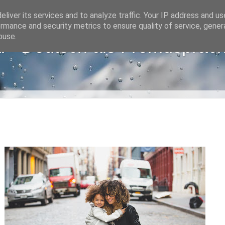
liver its services and to analyze traffic. Your IP address and u
rmance and security metrics to ensure quality of service, gene
buse.
i - Deutsch als Fremdsprac