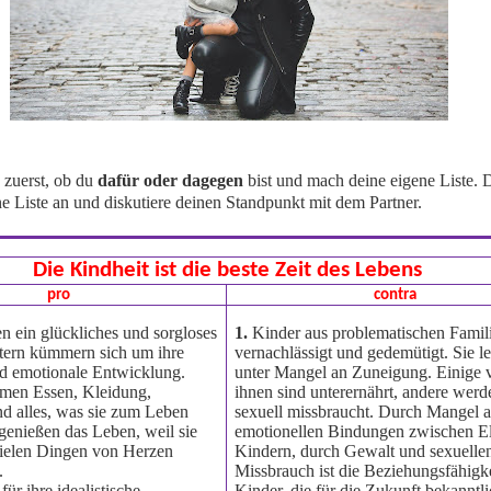
 zuerst, ob du
da
für oder dagegen
bist und mach deine eigene List
ste an und diskutiere deinen Standpunkt mit dem Partner.
Die Kindheit ist die beste Zeit des Lebens
pro
contra
 ein glückliches und sorgloses
1.
Kinder aus problematischen Famil
ltern kümmern sich um ihre
vernachlässigt und gedemütigt. Sie l
nd emotionale Entwicklung.
unter Mangel an Zuneigung. Einige 
men Essen, Kleidung,
ihnen sind unterernährt, andere werd
nd alles, was sie zum Leben
sexuell missbraucht. Durch Mangel 
genießen das Leben, weil sie
emotionellen Bindungen zwischen El
vielen Dingen von Herzen
Kindern, durch Gewalt und sexuelle
.
Missbrauch ist die Beziehungsfähigke
ür ihre idealistische
Kinder, die für die Zukunft bekanntli