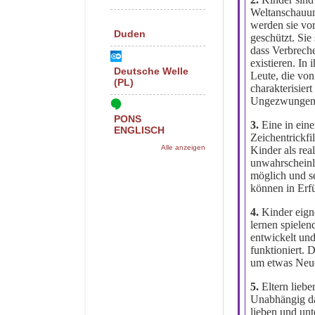
Weltanschauun
werden sie vo
Duden
geschützt. Sie
dass Verbrech
existieren. In
Deutsche Welle
Leute, die von
(PL)
charakterisier
Ungezwungenh
PONS
3.
Eine in ein
ENGLISCH
Zeichentrickfi
Alle anzeigen
Kinder als rea
unwahrscheinli
möglich und s
können in Erf
4.
Kinder eign
lernen spielen
entwickelt un
funktioniert. 
um etwas Neue
5.
Eltern liebe
Unabhängig d
lieben und unt