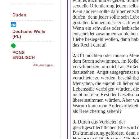
wird es auch immer geben. Schließ
sexuelle Orientierung jedem selbs
Kein anderer sollte darüber entsc
Duden
dürfen, denn jeder sollte sein Leb
gestalten können, dass er sich woh
Wenn ein schwules oder lesbisch
Deutsche Welle
entscheidet zusammen zu bleiben 
(PL)
Liebe besiegeln wollen, dann hab
das Recht darauf.
PONS
2.
Oft möchten oder müssen Mens
ENGLISCH
dem Strom schwimmen, im Kolle
Alle anzeigen
verschmelzen, um nicht als Außen
dazustehen. Angst ausgegrenzt u
verachtetet zu werden, beschäftigt
Menschen, die eigentlich lieber a
Lebensstile verfolgen würden, di
nicht mit dem Rest der Gesellscha
übereinstimmen würden. Aber was
Warum kann man Andersartigkeit 
als Bereicherung sehen!?
3.
Durch das Verbieten der
gleichgeschlechtlichen Ehe wird 
Diskriminierung gefördert, denn 
Homosexualität als etwas Minder