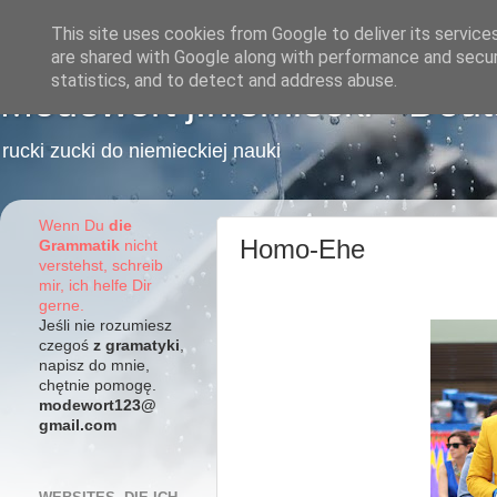
This site uses cookies from Google to deliver its service
are shared with Google along with performance and securi
statistics, and to detect and address abuse.
Modewort j.niemiecki - Deu
rucki zucki do niemieckiej nauki
Wenn Du
die
Homo-Ehe
Grammatik
nicht
verstehst, schreib
mir, ich helfe Dir
gerne.
Jeśli nie rozumiesz
czegoś
z gramatyki
,
napisz do mnie,
chętnie pomogę.
modewort123@
gmail.com