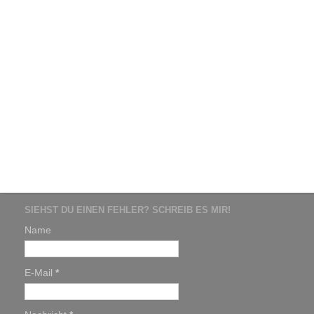
SIEHST DU EINEN FEHLER? SCHREIB ES MIR!
Name
E-Mail
*