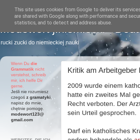
This site uses cookies from Google to deliver its service
are shared with Google along with performance and securi
statistics, and to detect and address abuse.
Modewort j.niemiecki - Deu
rucki zucki do niemieckiej nauki
Wenn Du
die
Kritik am Arbeitgeber 
Grammatik
nicht
verstehst, schreib
mir, ich helfe Dir
2009 wurde einem kathol
gerne.
Jeśli nie rozumiesz
hatte ein zweites Mal ge
czegoś
z gramatyki
,
Recht verboten. Der Arz
napisz do mnie,
chętnie pomogę.
sein Urteil gesprochen.
modewort123@
gmail.com
Darf ein katholisches K
anders behandeln als
a