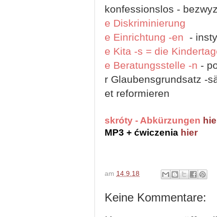
konfessionslos - bezwy
e Diskriminierung
e Einrichtung -en
- inst
e Kita -s = die Kinderta
e Beratungsstelle -n
- p
r Glaubensgrundsatz -sä
et reformieren
skróty - Abkürzungen
hie
MP3 + ćwiczenia
hier
am
14.9.18
Keine Kommentare: