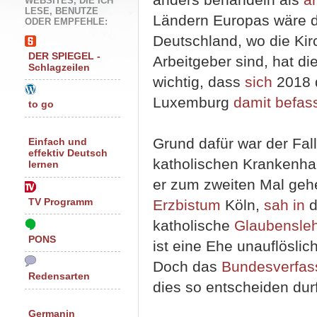
WEBSITES, DIE ICH
LESE, BENUTZE
Ländern Europas wäre d
ODER EMPFEHLE:
Deutschland, wo die Ki
DER SPIEGEL -
Arbeitgeber sind, hat di
Schlagzeilen
wichtig, dass
sich
2018 d
Luxemburg
damit befas
to go
Grund dafür war der Fal
Einfach und
effektiv Deutsch
katholischen Krankenha
lernen
er zum zweiten Mal gehei
TV Programm
Erzbistum
Köln,
sah in
d
katholische
Glaubensle
PONS
ist eine Ehe unauflöslic
Doch das
Bundesverfas
Redensarten
dies so entscheiden durf
Germanin