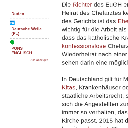
Die
Richter
des EuGH ent
Heirat des Chefarztes ke
Duden
des Gerichts ist das
Ehe
wichtig für die Arbeit al
Deutsche Welle
(PL)
dass das katholische K
konfessionslose
Chefärz
PONS
Wiederheirat nach einer
ENGLISCH
Alle anzeigen
sehen darin eine mögli
In Deutschland gilt für M
Kitas
, Krankenhäuser o
staatliche Arbeitsrecht
sich die Angestellten zu
immer so verhalten, da
Kirche passt. 2015 hat d