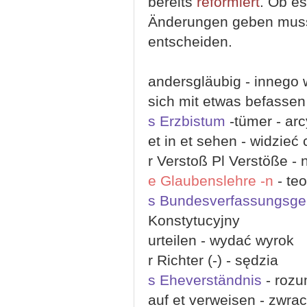
bereits
reformiert
. Ob e
Änderungen geben muss,
entscheiden.
andersgläubig - innego
sich mit etwas befassen
s Erzbistum
-tümer - ar
et in et sehen - widzie
r Verstoß Pl Verstöße -
e Glaubenslehre -n
- te
s Bundesverfassungsger
Konstytucyjny
urteilen - wydać wyrok
r Richter (-) - sędzia
s Eheverständnis
- rozu
auf et verweisen - zwr