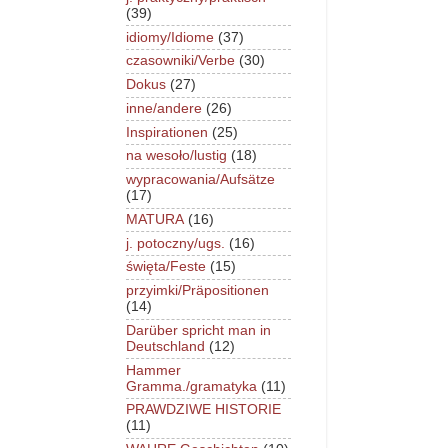
(39)
idiomy/Idiome
(37)
czasowniki/Verbe
(30)
Dokus
(27)
inne/andere
(26)
Inspirationen
(25)
na wesoło/lustig
(18)
wypracowania/Aufsätze
(17)
MATURA
(16)
j. potoczny/ugs.
(16)
święta/Feste
(15)
przyimki/Präpositionen
(14)
Darüber spricht man in
Deutschland
(12)
Hammer
Gramma./gramatyka
(11)
PRAWDZIWE HISTORIE
(11)