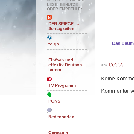
WEBSITES, DIE ICH
LESE, BENUTZE
ODER EMPFEHLE:
DER SPIEGEL -
Schlagzeilen
Das Bäumc
to go
Einfach und
effektiv Deutsch
am
19.9.18
lernen
Keine Komme
TV Programm
Kommentar ve
PONS
Redensarten
Germanin