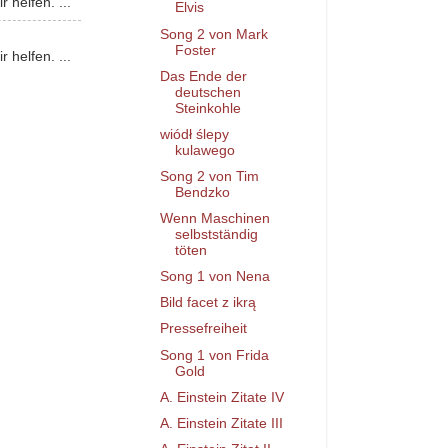
 helfen. ...
Elvis
Song 2 von Mark
Foster
 helfen. ...
Das Ende der
deutschen
Steinkohle
wiódł ślepy
kulawego
Song 2 von Tim
Bendzko
Wenn Maschinen
selbstständig
töten
Song 1 von Nena
Bild facet z ikrą
Pressefreiheit
Song 1 von Frida
Gold
A. Einstein Zitate IV
A. Einstein Zitate III