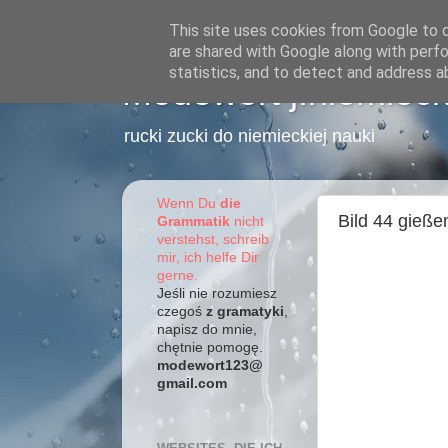
This site uses cookies from Google to de
are shared with Google along with perfo
statistics, and to detect and address a
Modewort j.niemieck
rucki zucki do niemieckiej nauki
Wenn Du
die
Bild 44 gieße
Grammatik
nicht
verstehst, schreib
mir, ich helfe Dir
gerne.
Jeśli nie rozumiesz
czegoś
z gramatyki
,
napisz do mnie,
chętnie pomogę.
modewort123@
gmail.com