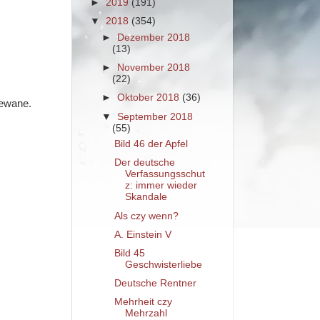
►
2019
(191)
▼
2018
(354)
►
Dezember 2018
(13)
►
November 2018
(22)
►
Oktober 2018
(36)
ewane.
▼
September 2018
(55)
Bild 46 der Apfel
Der deutsche
Verfassungsschut
z: immer wieder
Skandale
Als czy wenn?
A. Einstein V
Bild 45
Geschwisterliebe
Deutsche Rentner
Mehrheit czy
Mehrzahl