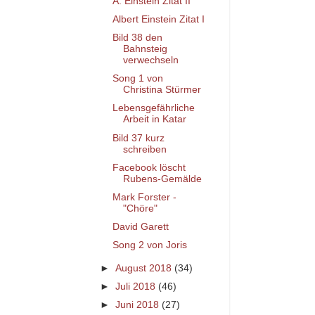
A. Einstein Zitat II
Albert Einstein Zitat I
Bild 38 den
Bahnsteig
verwechseln
Song 1 von
Christina Stürmer
Lebensgefährliche
Arbeit in Katar
Bild 37 kurz
schreiben
Facebook löscht
Rubens-Gemälde
Mark Forster -
"Chöre"
David Garett
Song 2 von Joris
►
August 2018
(34)
►
Juli 2018
(46)
►
Juni 2018
(27)