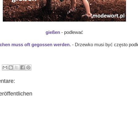
gießen
- podlewać
hen muss oft gegossen werden.
- Drzewko musi być często podl
ntare:
röffentlichen