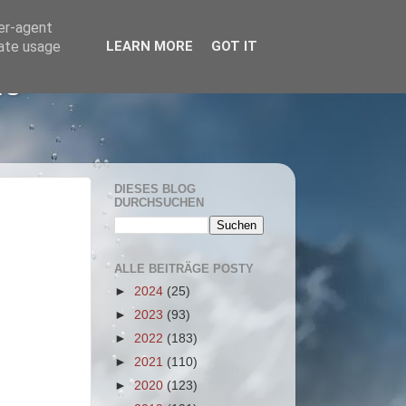
ser-agent
rate usage
LEARN MORE
GOT IT
he
DIESES BLOG
DURCHSUCHEN
ALLE BEITRÄGE POSTY
►
2024
(25)
►
2023
(93)
►
2022
(183)
►
2021
(110)
►
2020
(123)