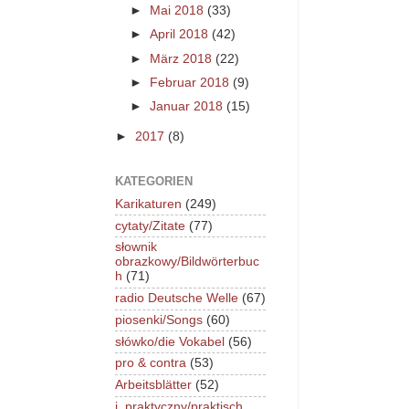
►
Mai 2018
(33)
►
April 2018
(42)
►
März 2018
(22)
►
Februar 2018
(9)
►
Januar 2018
(15)
►
2017
(8)
KATEGORIEN
Karikaturen
(249)
cytaty/Zitate
(77)
słownik
obrazkowy/Bildwörterbuc
h
(71)
radio Deutsche Welle
(67)
piosenki/Songs
(60)
słówko/die Vokabel
(56)
pro & contra
(53)
Arbeitsblätter
(52)
j. praktyczny/praktisch