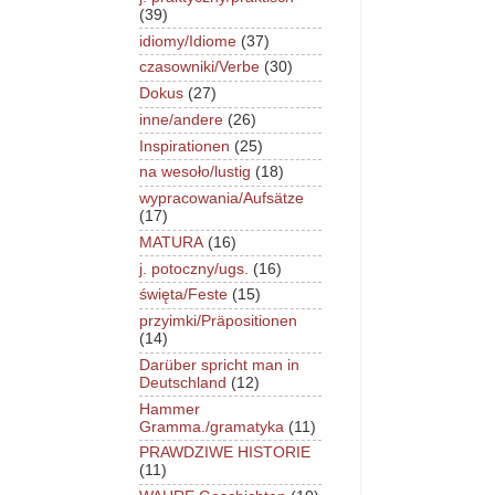
(39)
idiomy/Idiome
(37)
czasowniki/Verbe
(30)
Dokus
(27)
inne/andere
(26)
Inspirationen
(25)
na wesoło/lustig
(18)
wypracowania/Aufsätze
(17)
MATURA
(16)
j. potoczny/ugs.
(16)
święta/Feste
(15)
przyimki/Präpositionen
(14)
Darüber spricht man in
Deutschland
(12)
Hammer
Gramma./gramatyka
(11)
PRAWDZIWE HISTORIE
(11)