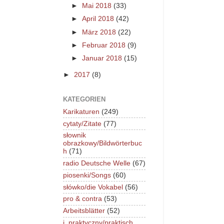
►
Mai 2018
(33)
►
April 2018
(42)
►
März 2018
(22)
►
Februar 2018
(9)
►
Januar 2018
(15)
►
2017
(8)
KATEGORIEN
Karikaturen
(249)
cytaty/Zitate
(77)
słownik
obrazkowy/Bildwörterbuc
h
(71)
radio Deutsche Welle
(67)
piosenki/Songs
(60)
słówko/die Vokabel
(56)
pro & contra
(53)
Arbeitsblätter
(52)
j. praktyczny/praktisch