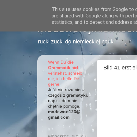
This site uses cookies from Google to de
are shared with Google along with perfo
statistics, and to detect and address a
Modewort j.niemieck
rucki zucki do niemieckiej nauki
Wenn Du
die
Bild 41 erst 
Grammatik
nicht
verstehst, schreib
mir, ich helfe Dir
gerne.
Jeśli nie rozumiesz
czegoś
z gramatyki
,
napisz do mnie,
chętnie pomogę.
modewort123@
gmail.com