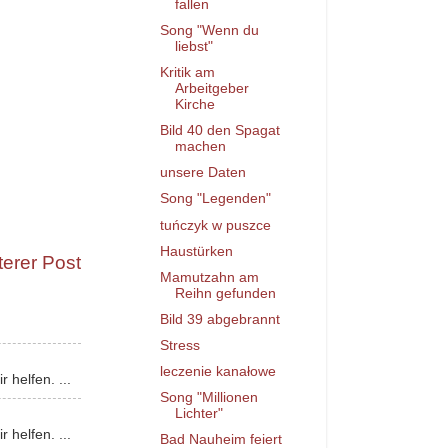
fallen
Song "Wenn du
liebst"
Kritik am
Arbeitgeber
Kirche
Bild 40 den Spagat
machen
unsere Daten
Song "Legenden"
tuńczyk w puszce
Haustürken
terer Post
Mamutzahn am
Reihn gefunden
Bild 39 abgebrannt
Stress
leczenie kanałowe
 helfen. ...
Song "Millionen
Lichter"
 helfen. ...
Bad Nauheim feiert