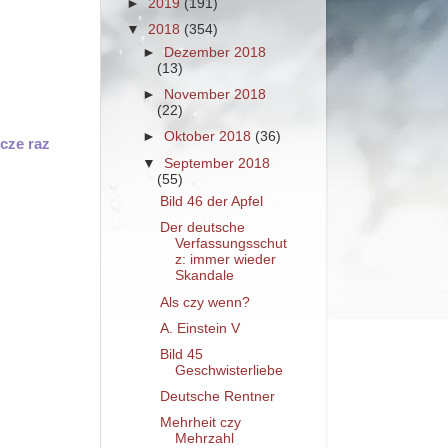
►
2019
(191)
▼
2018
(354)
►
Dezember 2018
(13)
►
November 2018
(22)
►
Oktober 2018
(36)
zcze raz
▼
September 2018
(55)
Bild 46 der Apfel
Der deutsche
Verfassungsschut
z: immer wieder
Skandale
Als czy wenn?
A. Einstein V
Bild 45
Geschwisterliebe
Deutsche Rentner
Mehrheit czy
Mehrzahl