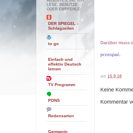
WEBSITES, DIE ICH
LESE, BENUTZE
ODER EMPFEHLE:
DER SPIEGEL -
Schlagzeilen
Darüber muss ic
to go
przespać.
Einfach und
effektiv Deutsch
lernen
am
15.9.18
TV Programm
Keine Komme
PONS
Kommentar ve
Redensarten
Germanin