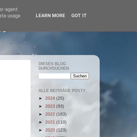
ser-agent
rate usage
LEARN MORE
GOT IT
he
DIESES BLOG
DURCHSUCHEN
ALLE BEITRÄGE POSTY
►
2024
(25)
►
2023
(93)
►
2022
(183)
►
2021
(110)
►
2020
(123)