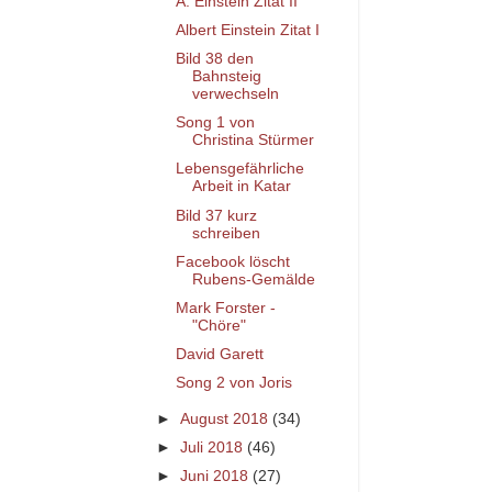
A. Einstein Zitat II
Albert Einstein Zitat I
Bild 38 den
Bahnsteig
verwechseln
Song 1 von
Christina Stürmer
Lebensgefährliche
Arbeit in Katar
Bild 37 kurz
schreiben
Facebook löscht
Rubens-Gemälde
Mark Forster -
"Chöre"
David Garett
Song 2 von Joris
►
August 2018
(34)
►
Juli 2018
(46)
►
Juni 2018
(27)