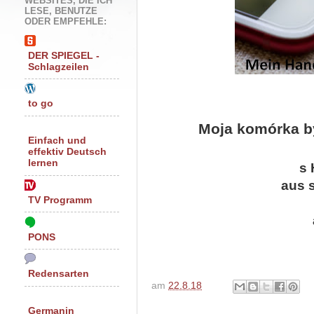
WEBSITES, DIE ICH
LESE, BENUTZE
ODER EMPFEHLE:
DER SPIEGEL -
Schlagzeilen
to go
Moja komórka by
Einfach und
effektiv Deutsch
lernen
s 
aus 
TV Programm
PONS
Redensarten
am
22.8.18
Germanin