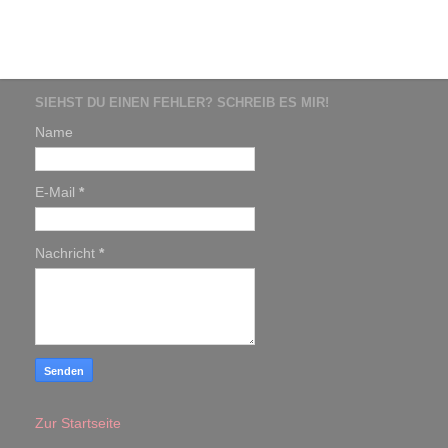
SIEHST DU EINEN FEHLER? SCHREIB ES MIR!
Name
E-Mail
*
Nachricht
*
Zur Startseite