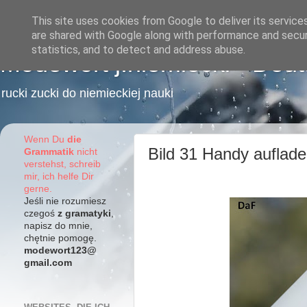
This site uses cookies from Google to deliver its service
are shared with Google along with performance and securi
statistics, and to detect and address abuse.
Modewort j.niemiecki - Deu
rucki zucki do niemieckiej nauki
Wenn Du
die
Bild 31 Handy auflad
Grammatik
nicht
verstehst, schreib
mir, ich helfe Dir
gerne.
Jeśli nie rozumiesz
czegoś
z gramatyki
,
napisz do mnie,
chętnie pomogę.
modewort123@
gmail.com