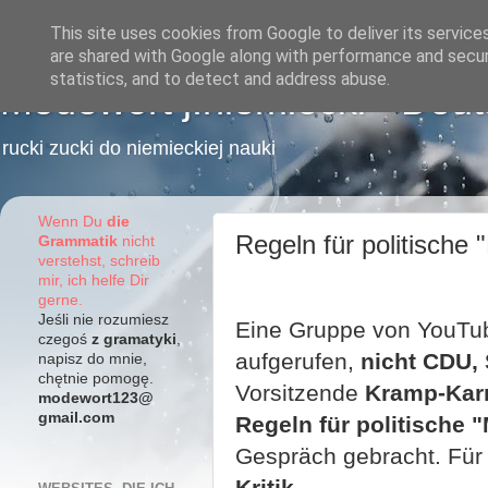
This site uses cookies from Google to deliver its service
are shared with Google along with performance and securi
statistics, and to detect and address abuse.
Modewort j.niemiecki - Deu
rucki zucki do niemieckiej nauki
Wenn Du
die
Regeln für politische
Grammatik
nicht
verstehst, schreib
mir, ich helfe Dir
gerne.
Jeśli nie rozumiesz
Eine Gruppe von YouTub
czegoś
z gramatyki
,
aufgerufen,
nicht CDU,
napisz do mnie,
chętnie pomogę.
Vorsitzende
Kramp-Kar
modewort123@
gmail.com
Regeln für politische
Gespräch gebracht. Für
Kritik.