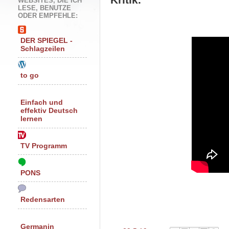
WEBSITES, DIE ICH
LESE, BENUTZE
ODER EMPFEHLE:
DER SPIEGEL -
Schlagzeilen
to go
Einfach und
effektiv Deutsch
lernen
TV Programm
PONS
Redensarten
Germanin