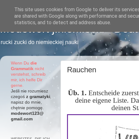
This site uses cookies from Google to deliver its service
are shared with Google along with performance and securi
statistics, and to detect and address abuse.
Modewort j.niemiecki - Deu
rucki zucki do niemieckiej nauki
Wenn Du
die
Rauchen
Grammatik
nicht
verstehst, schreib
mir, ich helfe Dir
gerne.
Jeśli nie rozumiesz
Üb. 1.
Entscheide zuers
czegoś
z gramatyki
,
deine eigene Liste. Da
napisz do mnie,
deinen St
chętnie pomogę.
modewort123@
gmail.com