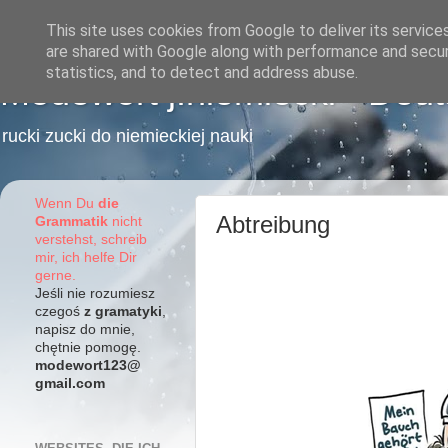
This site uses cookies from Google to deliver its service
are shared with Google along with performance and securi
statistics, and to detect and address abuse.
Modewort j.niemiecki - Deu
rucki zucki do niemieckiej nauki
Wenn Du
die
Abtreibung
Grammatik
nicht
verstehst, schreib
mir, ich helfe Dir
gerne.
Jeśli nie rozumiesz
czegoś
z gramatyki
,
napisz do mnie,
chętnie pomogę.
modewort123@
gmail.com