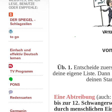
WEBSITES, DIE ICH
LESE, BENUTZE
ODER EMPFEHLE:
DER SPIEGEL -
Schlagzeilen
to go
vo
Einfach und
effektiv Deutsch
lernen
Üb. 1.
Entscheide zuer
TV Programm
deine eigene Liste. Dann 
deinen Sta
PONS
Eine Abtreibung
(auch:
Redensarten
bis zur 12. Schwanger
durch menschlichen Ei
Germanin