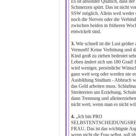
Es ist absoluter Quatsch, dass de
Schmerzen spürt. Das ist nicht vor
SSW möglich. Allein weil weder 
noch die Nerven oder die Verbin
zwischen beiden in früheren Woc
entwickelt sind.
3.
Wie schnell ist die Lust größer 
Vernunft! Keine Verhütung und d
Kind groß zu ziehen bedeutet sehr
Leben ändert sich um 180 Grad!
wird weniger, persönliche Wünsc
ganz weit weg oder werden nie er
Ausbildung Studium - Abbruch w
das Geld arbeiten muss. Schlafma
Streitereien um Erziehung, Schule
dann Trennung und alleinerziehend
nicht wert, wenn man es nicht wil
4.
„Ich bin PRO
SELBSTENTSCHEIDUNGSR
FRAU. Das ist das wichtigste Ar
wenn nicht die Frau selbst, soll ü