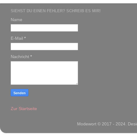
SIEHST DU EINEN FEHLER? SCHREIB ES MIR!
Name
E-Mail
*
Nachricht
*
Zur Startseite
Modewort © 2017 - 2024. Desig