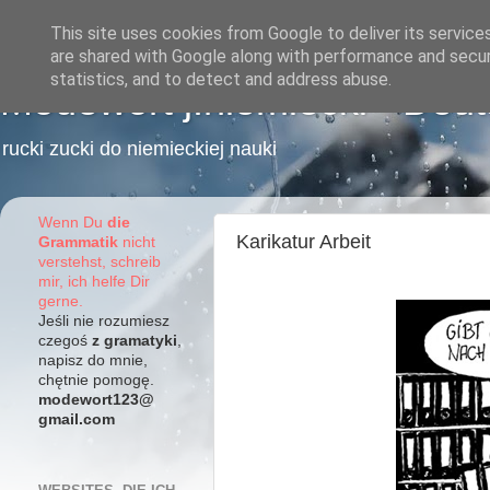
This site uses cookies from Google to deliver its service
are shared with Google along with performance and securi
statistics, and to detect and address abuse.
Modewort j.niemiecki - Deu
rucki zucki do niemieckiej nauki
Wenn Du
die
Karikatur Arbeit
Grammatik
nicht
verstehst, schreib
mir, ich helfe Dir
gerne.
Jeśli nie rozumiesz
czegoś
z gramatyki
,
napisz do mnie,
chętnie pomogę.
modewort123@
gmail.com