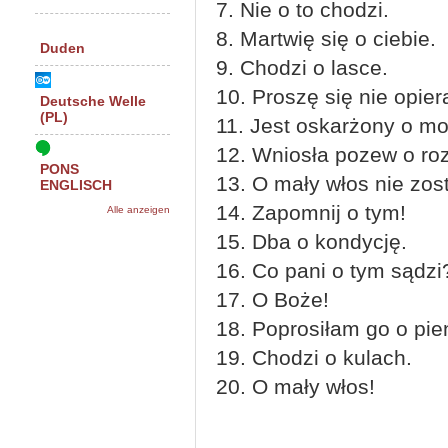
7. Nie o to chodzi.
8. Martwię się o ciebie.
Duden
9. Chodzi o lasce.
10. Proszę się nie opier
Deutsche Welle
(PL)
11. Jest oskarżony o mo
12. Wniosła pozew o ro
PONS
13. O mały włos nie zost
ENGLISCH
14. Zapomnij o tym!
Alle anzeigen
15. Dba o kondycję.
16. Co pani o tym sądzi
17. O Boże!
18. Poprosiłam go o pie
19. Chodzi o kulach.
20. O mały włos!