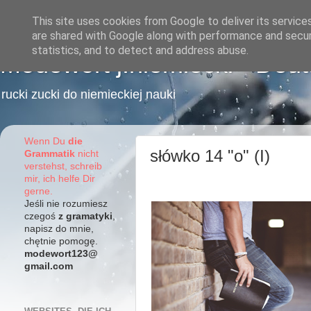
This site uses cookies from Google to deliver its service
are shared with Google along with performance and securi
statistics, and to detect and address abuse.
Modewort j.niemiecki - Deu
rucki zucki do niemieckiej nauki
Wenn Du
die
słówko 14 "o" (I)
Grammatik
nicht
verstehst, schreib
mir, ich helfe Dir
gerne.
Jeśli nie rozumiesz
czegoś
z gramatyki
,
napisz do mnie,
chętnie pomogę.
modewort123@
gmail.com