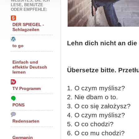
WEBSITES, DIE ICH
LESE, BENUTZE
ODER EMPFEHLE:
DER SPIEGEL -
Schlagzeilen
Lehn dich nicht an die
to go
Einfach und
effektiv Deutsch
Übersetze bitte. Przet
lernen
1. O czym myślisz?
TV Programm
2. Nie dbam o to.
3. O co się założysz?
PONS
4. O czym myślisz?
Redensarten
5. O co chodzi?
6. O co mu chodzi?
Germanin