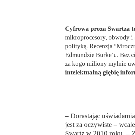
Cyfrowa proza Swartza to 
mikroprocesory, obwody i se
polityką. Recenzja “Mroczn
Edmundzie Burke’u. Bez ci
za kogo miliony mylnie uw
intelektualną głębię info
– Dorastając uświadamiał
jest za oczywiste – wcale
Swartz w 2010 roku. – Z