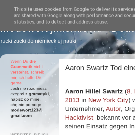
This site uses cookies from Google to deliver its service
are shared with Google along with performance and securi
statistics, and to detect and address abuse.
Modewort j.niemiecki - Deu
rucki zucki do niemieckiej nauki
Wenn Du
die
Aaron Swartz Tod eine
Grammatik
nicht
verstehst, schreib
mir, ich helfe Dir
gerne.
Jeśli nie rozumiesz
Aaron Hillel Swartz
(
8.
czegoś
z gramatyki
,
2013
in
New York City
) 
napisz do mnie,
chętnie pomogę.
Unternehmer,
Autor
, Or
modewort123@
gmail.com
Hacktivist
; bekannt vor 
seinen Einsatz gegen In