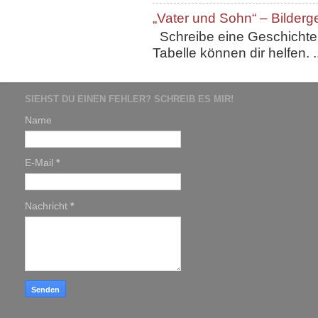
„Vater und Sohn“ – Bilderg
Schreibe eine Geschichte, 
Tabelle können dir helfen. ..
SIEHST DU EINEN FEHLER? SCHREIB ES MIR!
Name
E-Mail
*
Nachricht
*