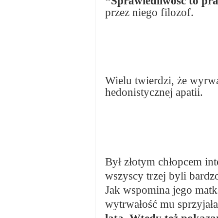
“Sprawiedliwość to pr
przez niego filozof.
Wielu twierdzi, że wyrwa
hedonistycznej apatii.
Był złotym chłopcem in
wszyscy trzej byli bardz
Jak wspomina jego matka
wytrwałość mu sprzyjał