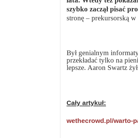
lata. Wtedy też pokaz
szybko zaczął pisać pr
stronę – prekursorską w
Był genialnym informaty
przekładać tylko na pien
lepsze. Aaron Swartz żył 
Cały artykuł:
wethecrowd.pl/warto-p