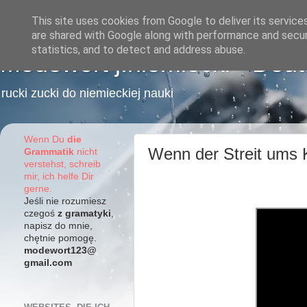
This site uses cookies from Google to deliver its service
are shared with Google along with performance and securi
statistics, and to detect and address abuse.
Modewort j.niemiecki - Deu
rucki zucki do niemieckiej nauki
Wenn Du
die
Wenn der Streit ums K
Grammatik
nicht
verstehst, schreib
mir, ich helfe Dir
gerne.
Jeśli nie rozumiesz
czegoś
z gramatyki
,
napisz do mnie,
chętnie pomogę.
modewort123@
gmail.com