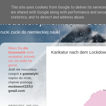
This site uses cookies from Google to deliver its service
are shared with Google along with performance and securi
statistics, and to detect and address abuse.
Modewort j.niemiecki - Deu
rucki zucki do niemieckiej nauki
Wenn Du
die
Karikatur nach dem Lockdo
Grammatik
nicht
verstehst, schreib
mir, ich helfe Dir
gerne.
Jeśli nie rozumiesz
czegoś
z gramatyki
,
napisz do mnie,
chętnie pomogę.
modewort123@
gmail.com