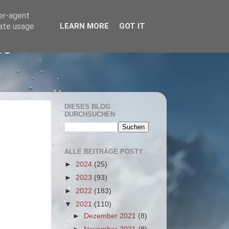
ser-agent
rate usage
LEARN MORE
GOT IT
he
DIESES BLOG
DURCHSUCHEN
ALLE BEITRÄGE POSTY
►
2024
(25)
►
2023
(93)
►
2022
(183)
▼
2021
(110)
►
Dezember 2021
(8)