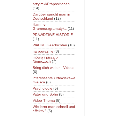
przyimki/Präpositionen
(14)
Darüber spricht man in
Deutschland
(12)
Hammer
Gramma./gramatyka
(11)
PRAWDZIWE HISTORIE
(11)
WAHRE Geschichten
(10)
na poważnie
(8)
mówią i piszą o
Niemczech
(7)
Bring dich weiter - Videos
(6)
interessante Orte/ciekawe
miejsca
(6)
Psychologie
(5)
Vater und Sohn
(5)
Video-Thema
(5)
Wie lernt man schnell und
effektiv?
(5)