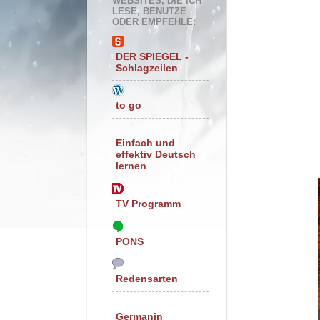
WEBSITES, DIE ICH
LESE, BENUTZE
ODER EMPFEHLE:
DER SPIEGEL -
Schlagzeilen
to go
Einfach und
effektiv Deutsch
lernen
TV Programm
PONS
Redensarten
Germanin