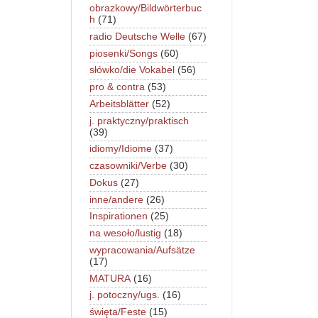
obrazkowy/Bildwörterbuc
h
(71)
radio Deutsche Welle
(67)
piosenki/Songs
(60)
słówko/die Vokabel
(56)
pro & contra
(53)
Arbeitsblätter
(52)
j. praktyczny/praktisch
(39)
idiomy/Idiome
(37)
czasowniki/Verbe
(30)
Dokus
(27)
inne/andere
(26)
Inspirationen
(25)
na wesoło/lustig
(18)
wypracowania/Aufsätze
(17)
MATURA
(16)
j. potoczny/ugs.
(16)
święta/Feste
(15)