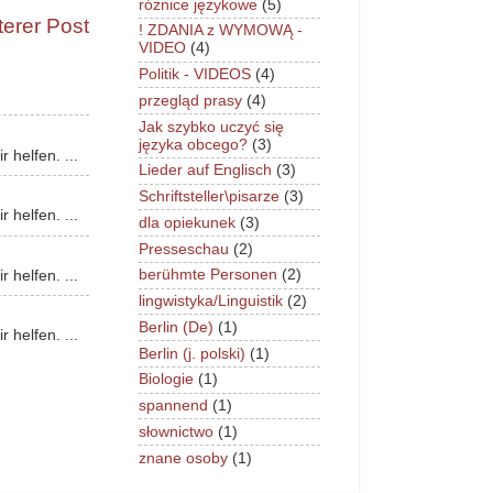
różnice językowe
(5)
terer Post
! ZDANIA z WYMOWĄ -
VIDEO
(4)
Politik - VIDEOS
(4)
przegląd prasy
(4)
Jak szybko uczyć się
języka obcego?
(3)
 helfen. ...
Lieder auf Englisch
(3)
Schriftsteller\pisarze
(3)
 helfen. ...
dla opiekunek
(3)
Presseschau
(2)
berühmte Personen
(2)
 helfen. ...
lingwistyka/Linguistik
(2)
Berlin (De)
(1)
 helfen. ...
Berlin (j. polski)
(1)
Biologie
(1)
spannend
(1)
słownictwo
(1)
znane osoby
(1)