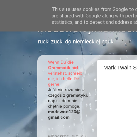
This site uses cookies from Google to de
are shared with Google along with perfo
statistics, and to detect and address a
Modewort j.niemieck
rucki zucki do niemieckiej nauki
Wenn Du
die
Mark Twain S
Grammatik
nicht
verstehst, schreib
mir, ich helfe Dir
gerne.
Jeśli nie rozumiesz
czegoś
z gramatyki
,
napisz do mnie,
chętnie pomogę.
modewort123@
gmail.com