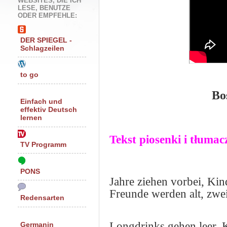
WEBSITES, DIE ICH
LESE, BENUTZE
ODER EMPFEHLE:
DER SPIEGEL -
Schlagzeilen
to go
Bo
Einfach und
effektiv Deutsch
lernen
Tekst piosenki i tłumac
TV Programm
PONS
Jahre ziehen vorbei, Kin
Freunde werden alt, zwei
Redensarten
Longdrinks gehen leer, 
Germanin