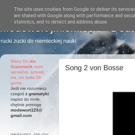
This site uses cookies from Google to deliver its service
are shared with Google along with performance and securi
statistics, and to detect and address abuse.
Modewort j.niemiecki - Deu
rucki zucki do niemieckiej nauki
Wenn Du
die
Song 2 von Bosse
Grammatik
nicht
verstehst, schreib
mir, ich helfe Dir
gerne.
Jeśli nie rozumiesz
czegoś
z gramatyki
,
napisz do mnie,
chętnie pomogę.
modewort123@
gmail.com