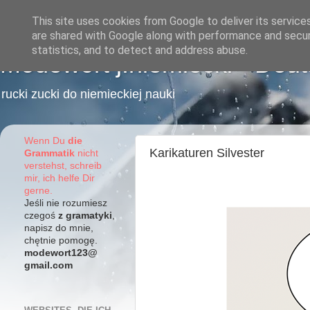
This site uses cookies from Google to deliver its service
are shared with Google along with performance and securi
statistics, and to detect and address abuse.
Modewort j.niemiecki - Deu
rucki zucki do niemieckiej nauki
Wenn Du
die
Karikaturen Silvester
Grammatik
nicht
verstehst, schreib
mir, ich helfe Dir
gerne.
Jeśli nie rozumiesz
czegoś
z gramatyki
,
napisz do mnie,
chętnie pomogę.
modewort123@
gmail.com