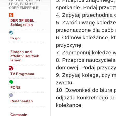
WEBSITES, DIE ICH
LESE, BENUTZE
spotkanie. Podaj przycz
ODER EMPFEHLE:
4. Zapytaj przechodnia o
DER SPIEGEL -
5. Zwróć uwagę koledze,
Schlagzeilen
przeznaczone dla osób 
6. Odmów koleżance, któ
to go
przyczynę.
7. Zaproponuj koledze w
Einfach und
effektiv Deutsch
8. Przeproś nauczyciela
lernen
domowej. Podaj przyczy
TV Programm
9. Zapytaj kolegę, czy 
zwrotu.
PONS
10. Dzwoniłeś do biura 
odjazdu konkretnego au
Redensarten
koleżance.
Germanin