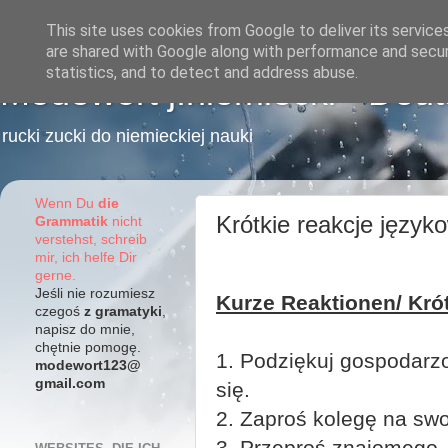
This site uses cookies from Google to deliver its service
are shared with Google along with performance and securi
statistics, and to detect and address abuse.
Modewort j.niemiecki - Deu
rucki zucki do niemieckiej nauki
Wenn Du
die
Krótkie reakcje języko
Grammatik
nicht
verstehst, schreib
mir, ich helfe Dir
gerne.
Jeśli nie rozumiesz
Kurze Reaktionen/ Kró
czegoś
z gramatyki
,
napisz do mnie,
chętnie pomogę.
1. Podziękuj gospodarz
modewort123@
gmail.com
się.
2. Zaproś kolegę na swo
3. Przeproś znajomego,