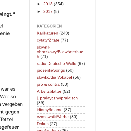
►
2018
(354)
►
2017
(8)
wingt.“
el
KATEGORIEN
enie
Karikaturen
(249)
cytaty/Zitate
(77)
słownik
obrazkowy/Bildwörterbuc
h
(71)
radio Deutsche Welle
(67)
piosenki/Songs
(60)
słówko/die Vokabel
(56)
pro & contra
(53)
 war es
Arbeitsblätter
(52)
. Wer so
j. praktyczny/praktisch
(39)
n vergeben
idiomy/Idiome
(37)
cht gegen
czasowniki/Verbe
(30)
Tetzel
Dokus
(27)
egefeuer
inne/andere
(26)