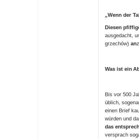
„Wenn der Tal
Diesen pfiff
ausgedacht, u
grzechów)
an
Was ist ein A
Bis vor 500 Ja
üblich, sogena
einen Brief ka
würden und da
das entsprech
versprach sog