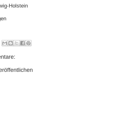
wig-Holstein
gen
ntare:
röffentlichen