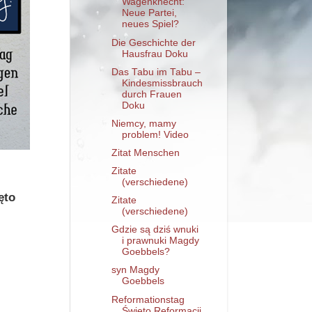
Wagenknecht:
Neue Partei,
neues Spiel?
Die Geschichte der
Hausfrau Doku
Das Tabu im Tabu –
Kindesmissbrauch
durch Frauen
Doku
Niemcy, mamy
problem! Video
Zitat Menschen
Zitate
(verschiedene)
ięto
Zitate
(verschiedene)
Gdzie są dziś wnuki
i prawnuki Magdy
Goebbels?
syn Magdy
Goebbels
Reformationstag
Święto Reformacji