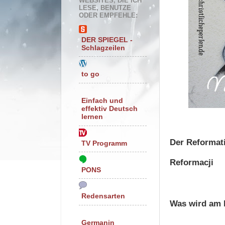
WEBSITES, DIE ICH
LESE, BENUTZE
ODER EMPFEHLE:
DER SPIEGEL -
Schlagzeilen
to go
Einfach und
effektiv Deutsch
lernen
Der Reformat
TV Programm
Reformacji
PONS
Redensarten
Was wird am 
Germanin