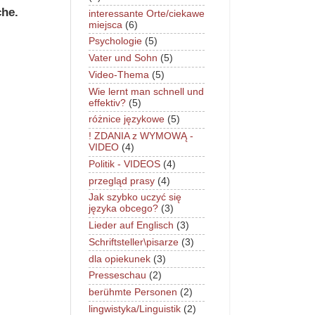
che.
interessante Orte/ciekawe
miejsca
(6)
Psychologie
(5)
Vater und Sohn
(5)
Video-Thema
(5)
Wie lernt man schnell und
effektiv?
(5)
różnice językowe
(5)
! ZDANIA z WYMOWĄ -
VIDEO
(4)
Politik - VIDEOS
(4)
przegląd prasy
(4)
Jak szybko uczyć się
języka obcego?
(3)
Lieder auf Englisch
(3)
Schriftsteller\pisarze
(3)
dla opiekunek
(3)
Presseschau
(2)
berühmte Personen
(2)
lingwistyka/Linguistik
(2)