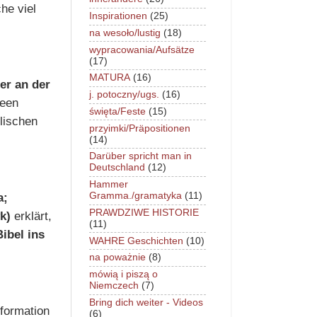
he viel
Inspirationen
(25)
na wesoło/lustig
(18)
wypracowania/Aufsätze
(17)
MATURA
(16)
er an der
j. potoczny/ugs.
(16)
deen
święta/Feste
(15)
olischen
przyimki/Präpositionen
(14)
Darüber spricht man in
Deutschland
(12)
Hammer
a;
Gramma./gramatyka
(11)
PRAWDZIWE HISTORIE
k)
erklärt,
(11)
Bibel ins
WAHRE Geschichten
(10)
na poważnie
(8)
mówią i piszą o
Niemczech
(7)
Bring dich weiter - Videos
formation
(6)