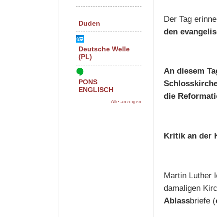
Der Tag erinne
Duden
den evangelis
Deutsche Welle
(PL)
An diesem Tag
PONS
Schlosskirch
ENGLISCH
die Reformat
Alle anzeigen
Kritik an der 
Martin Luther 
damaligen Kirc
Ablass
briefe (