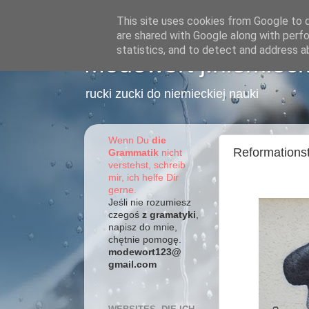
This site uses cookies from Google to de
are shared with Google along with perfo
statistics, and to detect and address a
Modewort j.niemieck
rucki zucki do niemieckiej nauki
Wenn Du
die
Reformations
Grammatik
nicht
verstehst, schreib
mir, ich helfe Dir
gerne.
Jeśli nie rozumiesz
czegoś
z gramatyki
,
napisz do mnie,
chętnie pomogę.
modewort123@
gmail.com