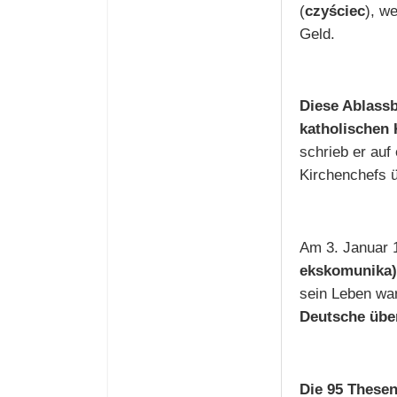
(
czyściec
)
, w
Geld.
Diese Ablassb
katholischen 
schrieb er auf
Kirchenchefs 
Am 3. Januar
ekskomunika)
sein Leben war
Deutsche über
Die 95 Thesen