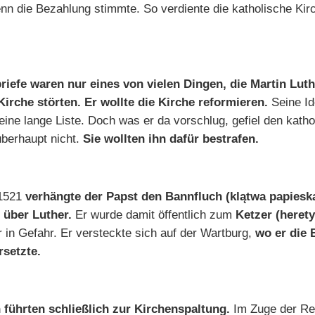
enn die Bezahlung stimmte. So verdiente die katholische Kirc
riefe waren nur eines von vielen Dingen, die Martin Luth
Kirche störten. Er wollte die Kirche reformieren.
Seine I
 eine lange Liste. Doch was er da vorschlug, gefiel den kath
überhaupt nicht.
Sie wollten ihn dafür bestrafen.
 1521
verhängte der Papst den Bannfluch (klątwa papiesk
 über Luther.
Er wurde damit öffentlich zum
Ketzer
(herety
 in Gefahr. Er versteckte sich auf der Wartburg,
wo er die 
setzte.
 führten schließlich zur Kirchenspaltung.
Im Zuge der Re