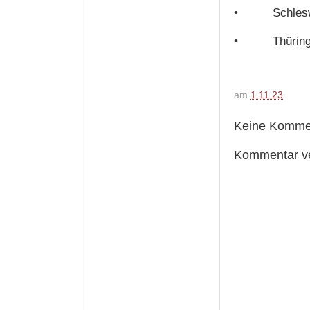
•
Schles
•
Thürin
am
1.11.23
Keine Komme
Kommentar ve