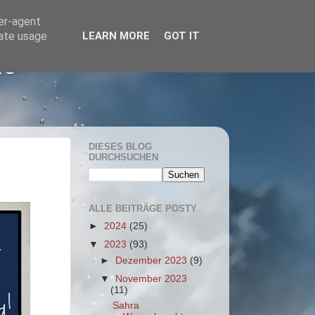
ser-agent
rate usage
LEARN MORE
GOT IT
he
DIESES BLOG
DURCHSUCHEN
ALLE BEITRÄGE POSTY
►
2024
(25)
▼
2023
(93)
►
Dezember 2023
(9)
▼
November 2023
(11)
Sahra