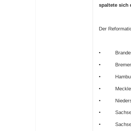
spaltete sich
Der Reformati
•
Brande
•
Breme
•
Hambu
•
Meckle
•
Nieder
•
Sachs
•
Sachse