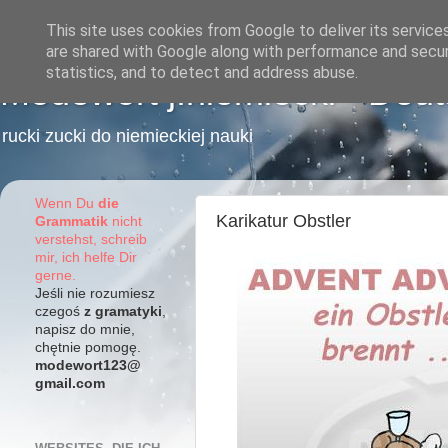
This site uses cookies from Google to deliver its service
are shared with Google along with performance and securi
statistics, and to detect and address abuse.
Modewort j.niemiecki - Deu
rucki zucki do niemieckiej nauki
Wenn Du
die
Karikatur Obstler
Grammatik
nicht
verstehst, schreib
mir, ich helfe Dir
gerne.
Jeśli nie rozumiesz
czegoś
z gramatyki
,
napisz do mnie,
chętnie pomogę.
modewort123@
gmail.com