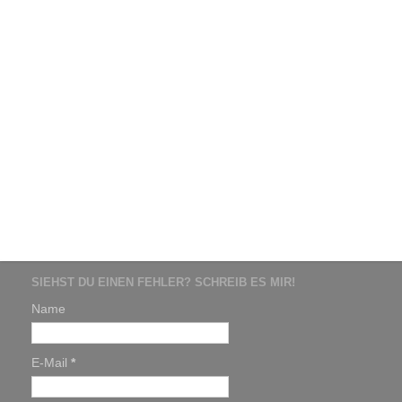
SIEHST DU EINEN FEHLER? SCHREIB ES MIR!
Name
E-Mail
*