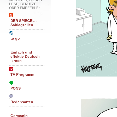
WEBSITES, DIE ICH
LESE, BENUTZE
ODER EMPFEHLE:
DER SPIEGEL -
Schlagzeilen
to go
Einfach und
effektiv Deutsch
lernen
TV Programm
PONS
Redensarten
Germanin