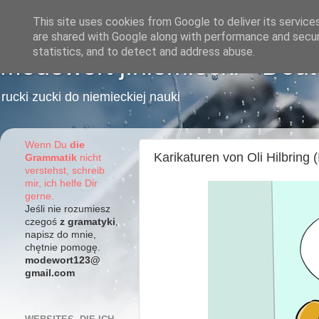
This site uses cookies from Google to deliver its service
are shared with Google along with performance and securi
statistics, and to detect and address abuse.
Modewort j.niemiecki - Deu
rucki zucki do niemieckiej nauki
Wenn Du
die
Karikaturen von Oli Hilbring (
Grammatik
nicht
verstehst, schreib
mir, ich helfe Dir
gerne.
Jeśli nie rozumiesz
czegoś
z gramatyki
,
napisz do mnie,
chętnie pomogę.
modewort123@
gmail.com