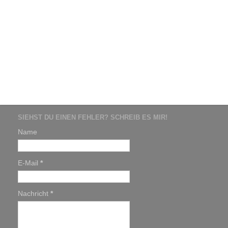
SIEHST DU EINEN FEHLER? SCHREIB ES MIR!
Name
E-Mail
*
Nachricht
*