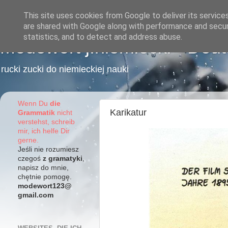
This site uses cookies from Google to deliver its service
are shared with Google along with performance and securi
statistics, and to detect and address abuse.
Modewort j.niemiecki - Deu
rucki zucki do niemieckiej nauki
Wenn Du
die
Karikatur
Grammatik
nicht
verstehst, schreib
mir, ich helfe Dir
gerne.
Jeśli nie rozumiesz
czegoś
z gramatyki
,
napisz do mnie,
chętnie pomogę.
modewort123@
gmail.com