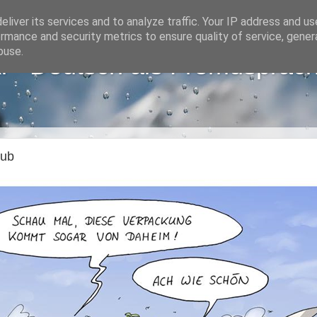
liver its services and to analyze traffic. Your IP address and u
rmance and security metrics to ensure quality of service, gene
buse.
i - Deutsch als Fremdsprac
aub