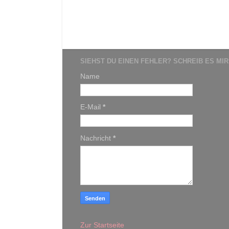
SIEHST DU EINEN FEHLER? SCHREIB ES MIR
Name
E-Mail
*
Nachricht
*
Zur Startseite