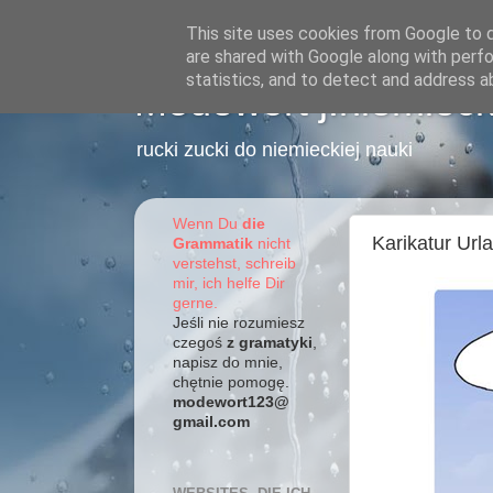
This site uses cookies from Google to de
are shared with Google along with perfo
statistics, and to detect and address a
Modewort j.niemieck
rucki zucki do niemieckiej nauki
Wenn Du
die
Karikatur Url
Grammatik
nicht
verstehst, schreib
mir, ich helfe Dir
gerne.
Jeśli nie rozumiesz
czegoś
z gramatyki
,
napisz do mnie,
chętnie pomogę.
modewort123@
gmail.com