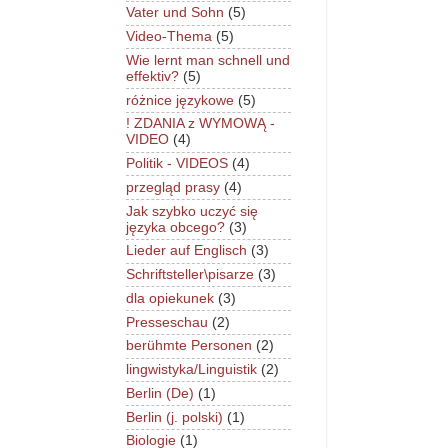
Vater und Sohn
(5)
Video-Thema
(5)
Wie lernt man schnell und
effektiv?
(5)
różnice językowe
(5)
! ZDANIA z WYMOWĄ -
VIDEO
(4)
Politik - VIDEOS
(4)
przegląd prasy
(4)
Jak szybko uczyć się
języka obcego?
(3)
Lieder auf Englisch
(3)
Schriftsteller\pisarze
(3)
dla opiekunek
(3)
Presseschau
(2)
berühmte Personen
(2)
lingwistyka/Linguistik
(2)
Berlin (De)
(1)
Berlin (j. polski)
(1)
Biologie
(1)