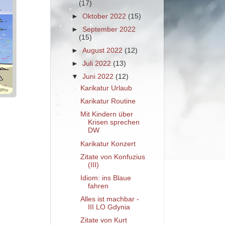
(17)
►
Oktober 2022
(15)
►
September 2022
(15)
►
August 2022
(12)
►
Juli 2022
(13)
▼
Juni 2022
(12)
Karikatur Urlaub
Karikatur Routine
Mit Kindern über
Krisen sprechen
DW
Karikatur Konzert
Zitate von Konfuzius
(III)
Idiom: ins Blaue
fahren
Alles ist machbar -
III LO Gdynia
Zitate von Kurt