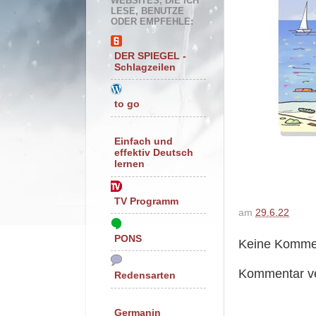
WEBSITES, DIE ICH
LESE, BENUTZE
ODER EMPFEHLE:
DER SPIEGEL -
Schlagzeilen
to go
Einfach und
effektiv Deutsch
lernen
TV Programm
am
29.6.22
PONS
Keine Komme
Kommentar ve
Redensarten
Germanin