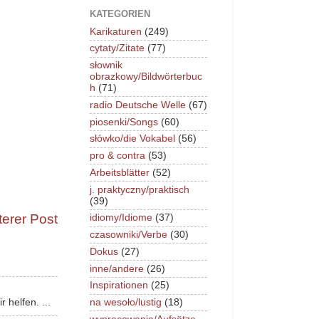
KATEGORIEN
Karikaturen
(249)
cytaty/Zitate
(77)
słownik
obrazkowy/Bildwörterbuc
h
(71)
radio Deutsche Welle
(67)
piosenki/Songs
(60)
słówko/die Vokabel
(56)
pro & contra
(53)
Arbeitsblätter
(52)
j. praktyczny/praktisch
(39)
terer Post
idiomy/Idiome
(37)
czasowniki/Verbe
(30)
Dokus
(27)
inne/andere
(26)
Inspirationen
(25)
na wesoło/lustig
(18)
 helfen. ...