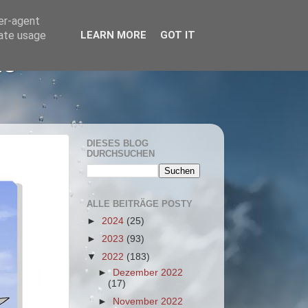
ser-agent
rate usage
LEARN MORE
GOT IT
he
DIESES BLOG
DURCHSUCHEN
ALLE BEITRÄGE POSTY
►
2024
(25)
►
2023
(93)
▼
2022
(183)
►
Dezember 2022
(17)
►
November 2022