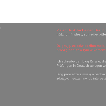
!
Vielen Dank
für Deinen Besuch
nützlich findest, schreibe bit
Dziękuję
, że odwiedziłeś moją s
proszę napisz o tym w koment
Ich schreibe den Blog für alle, di
Prüfungen in Deutsch ablegen wol
Blog prowadzę z myślą o osobach
zdających egzaminy lub interesuj