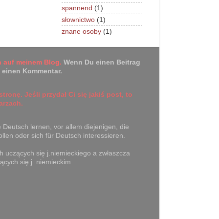
spannend
(1)
słownictwo
(1)
znane osoby
(1)
 auf meinem Blog.
Wenn Du einen Beitrag
te einen Kommentar.
tronę. Jeśli przydał Ci się jakiś post, to
arzach.
e Deutsch lernen, vor allem diejenigen, die
len oder sich für Deutsch interessieren.
 uczących się j.niemieckiego a zwłaszcza
ących się j. niemieckim.