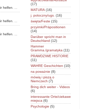
wypracowania/Aufsätze
(17)
 helfen. ...
MATURA
(16)
j. potoczny/ugs.
(16)
 helfen. ...
święta/Feste
(15)
przyimki/Präpositionen
(14)
 helfen. ...
Darüber spricht man in
Deutschland
(12)
Hammer
Gramma./gramatyka
(11)
PRAWDZIWE HISTORIE
(11)
WAHRE Geschichten
(10)
na poważnie
(8)
mówią i piszą o
Niemczech
(7)
Bring dich weiter - Videos
(6)
interessante Orte/ciekawe
miejsca
(6)
Psychologie
(5)