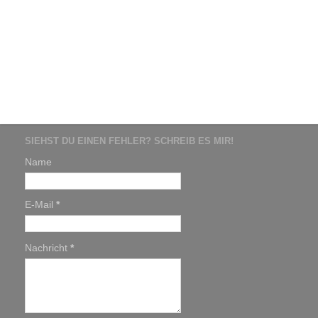
SIEHST DU EINEN FEHLER? SCHREIB ES MIR!
Name
E-Mail
*
Nachricht
*