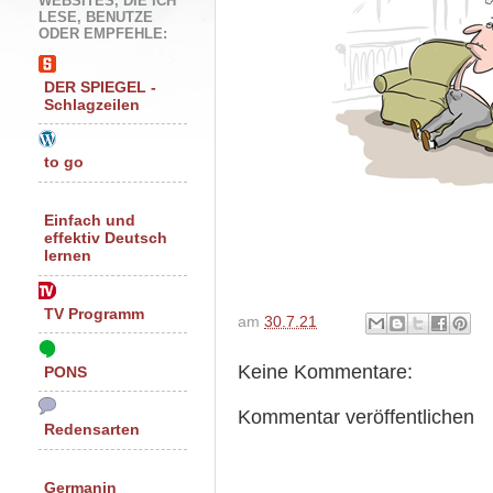
WEBSITES, DIE ICH
LESE, BENUTZE
ODER EMPFEHLE:
DER SPIEGEL -
Schlagzeilen
to go
Einfach und
effektiv Deutsch
lernen
TV Programm
am
30.7.21
Keine Kommentare:
PONS
Kommentar veröffentlichen
Redensarten
Germanin