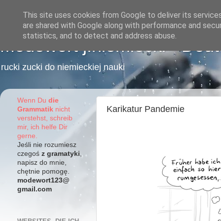
This site uses cookies from Google to deliver its service
are shared with Google along with performance and securi
statistics, and to detect and address abuse.
Modewort j.niemiecki - Deu
rucki zucki do niemieckiej nauki
Wenn Du
die
Karikatur Pandemie
Grammatik
nicht
verstehst, schreib
mir, ich helfe Dir
gerne.
Jeśli nie rozumiesz
czegoś
z gramatyki
,
napisz do mnie,
chętnie pomogę.
modewort123@
gmail.com