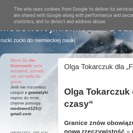
This site uses cookies from Google to deliver its service
are shared with Google along with performance and securi
statistics, and to detect and address abuse.
Modewort j.niemiecki - Deu
rucki zucki do niemieckiej nauki
Wenn Du
die
Olga Tokarczuk dla „
Grammatik
nicht
verstehst, schreib
mir, ich helfe Dir
gerne.
Jeśli nie rozumiesz
Olga Tokarczuk 
czegoś
z gramatyki
,
napisz do mnie,
czasy“
chętnie pomogę.
modewort123@
gmail.com
Granice znów obowiązuj
nową rzeczywistość – 