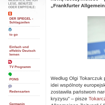
WEBSITES, DIE ICH
LESE, BENUTZE
„Frankfurter Allgemein
ODER EMPFEHLE:
DER SPIEGEL -
Schlagzeilen
to go
Einfach und
effektiv Deutsch
lernen
TV Programm
Według Olgi Tokarczuk 
PONS
idei wspólnoty europejs
zostawiła państwom na
Redensarten
kryzysu” – pisze
Tokarc
Germanin