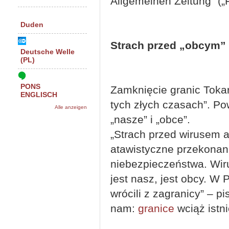
Allgemeinen Zeitung” („
Duden
Strach przed „obcym”
Deutsche Welle
(PL)
PONS
Zamknięcie granic Toka
ENGLISCH
tych złych czasach”. Po
Alle anzeigen
„nasze” i „obce”.
„Strach przed wirusem a
atawistyczne przekonani
niebezpieczeństwa. Wir
jest nasz, jest obcy. W 
wrócili z zagranicy” – p
nam:
granice
wciąż istni